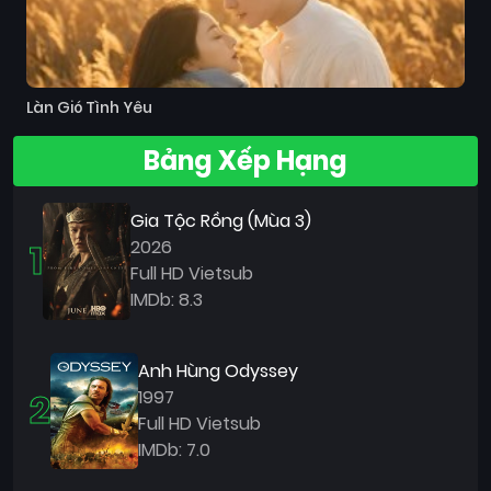
Làn Gió Tình Yêu
Bảng Xếp Hạng
Gia Tộc Rồng (Mùa 3)
1
2026
Full HD Vietsub
IMDb: 8.3
Anh Hùng Odyssey
2
1997
Full HD Vietsub
IMDb: 7.0