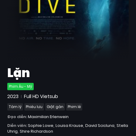
Quốc
Gia
Blog
Bộ
sưu
tập
Lặn
Phim Âu - Mỹ
2023
Full HD Vietsub
Tâm lý
Phiêu lưu
Giật gân
Phim lẻ
Đạo diễn:
Maximilian Erlenwein
Diễn viên:
Sophie Lowe
Louisa Krause
David Scicluna
Stella
Uhrig
Shire Richardson