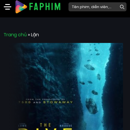
Faphim
Trang chủ
Phim
»
Lặn
Mới
Phim
Lẻ
Phim
Bộ
Phim
Chiếu
Rạp
Thể
loại