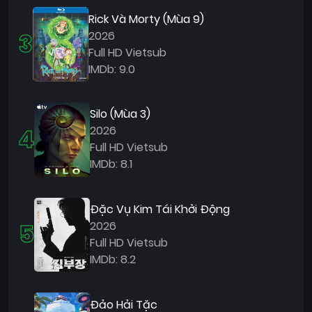
Rick Và Morty (Mùa 9)
3
2026
Full HD Vietsub
IMDb: 9.0
Silo (Mùa 3)
4
2026
Full HD Vietsub
IMDb: 8.1
Đặc Vụ Kim Tái Khởi Động
5
2026
Full HD Vietsub
IMDb: 8.2
Đảo Hải Tặc