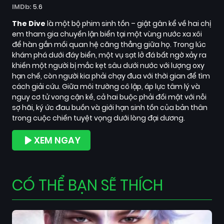
IMDb:
5.6
The Dive
là một bộ phim sinh tồn – giật gân kể về hai chị
em tham gia chuyến lặn biển tại một vùng nước xa xôi
để hàn gắn mối quan hệ căng thẳng giữa họ. Trong lúc
khám phá dưới đáy biển, một vụ sạt lở đá bất ngờ xảy ra
khiến một người bị mắc kẹt sâu dưới nước với lượng oxy
hạn chế, còn người kia phải chạy đua với thời gian để tìm
cách giải cứu. Giữa môi trường cô lập, áp lực tâm lý và
nguy cơ tử vong cận kề, cả hai buộc phải đối mặt với nỗi
sợ hãi, ký ức đau buồn và giới hạn sinh tồn của bản thân
trong cuộc chiến tuyệt vọng dưới lòng đại dương.
XEM NGAY
CÓ THỂ BẠN SẼ THÍCH