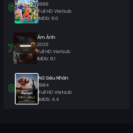
6
1999
Full HD Vietsub
IMDb: 9.0
Ám Ảnh
7
2025
Full HD Vietsub
IMDb: 8.1
Nữ Siêu Nhân
8
1984
Full HD Vietsub
IMDb: 4.4