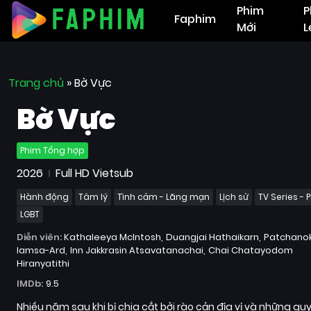
Phim
P
Faphim
Mới
L
Trang chủ
»
Bờ Vực
Bờ Vực
Phim Tổng hợp
2026
Full HD Vietsub
Hành động
Tâm lý
Tình cảm - Lãng mạn
Lịch sử
TV Series - 
LGBT
Diễn viên:
Kathaleeya McIntosh
Duangjai Hathaikarn
Patchano
Iamsa-Ard
Inn Jakkrasin Atsavatanachai
Chai Chatayodom
Hiranyatithi
IMDb:
9.5
Nhiều năm sau khi bị chia cắt bởi rào cản địa vị và những qu