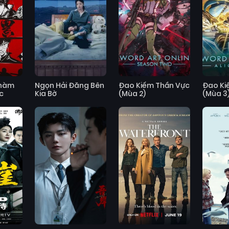
Phàm
Ngọn Hải Đăng Bên
Đao Kiếm Thần Vực
Đao Ki
c
Kia Bờ
(Mùa 2)
(Mùa 3