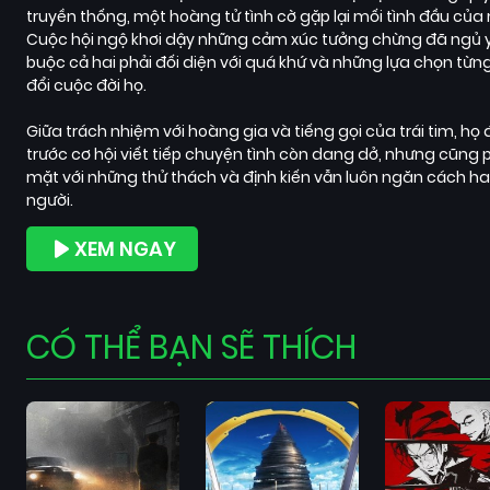
truyền thống, một hoàng tử tình cờ gặp lại mối tình đầu của
Cuộc hội ngộ khơi dậy những cảm xúc tưởng chừng đã ngủ 
buộc cả hai phải đối diện với quá khứ và những lựa chọn từn
đổi cuộc đời họ.
Giữa trách nhiệm với hoàng gia và tiếng gọi của trái tim, họ
trước cơ hội viết tiếp chuyện tình còn dang dở, nhưng cũng p
mặt với những thử thách và định kiến vẫn luôn ngăn cách ha
người.
XEM NGAY
CÓ THỂ BẠN SẼ THÍCH