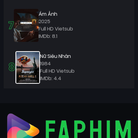
Ám Ảnh
7
2025
Full HD Vietsub
IMDb: 8.1
Nữ Siêu Nhân
8
1984
Full HD Vietsub
IMDb: 4.4