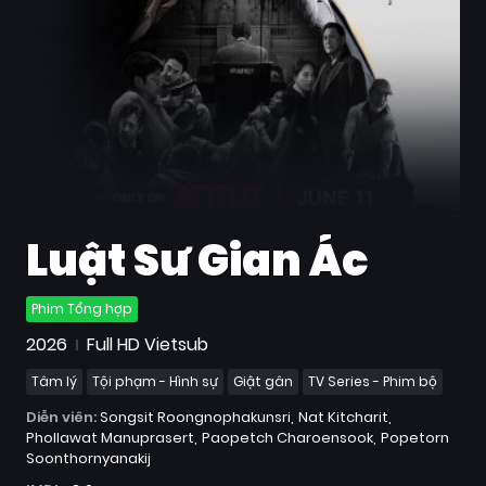
Quốc
Gia
Blog
Bộ
sưu
tập
Luật Sư Gian Ác
Phim Tổng hợp
2026
Full HD Vietsub
Tâm lý
Tội phạm - Hình sự
Giật gân
TV Series - Phim bộ
Diễn viên:
Songsit Roongnophakunsri
Nat Kitcharit
Phollawat Manuprasert
Paopetch Charoensook
Popetorn
Soonthornyanakij