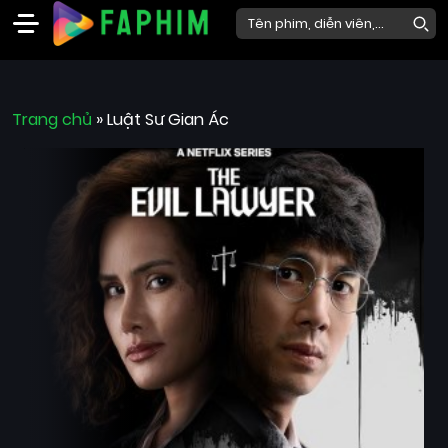
Faphim
Trang chủ
Phim
»
Luật Sư Gian Ác
Mới
Phim
Lẻ
Phim
Bộ
Phim
Chiếu
Rạp
Thể
loại