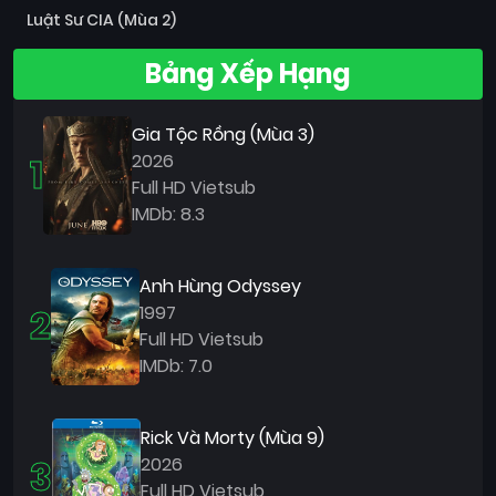
Luật Sư CIA (Mùa 2)
Bảng Xếp Hạng
Gia Tộc Rồng (Mùa 3)
1
2026
Full HD Vietsub
IMDb: 8.3
Anh Hùng Odyssey
2
1997
Full HD Vietsub
IMDb: 7.0
Rick Và Morty (Mùa 9)
3
2026
Full HD Vietsub