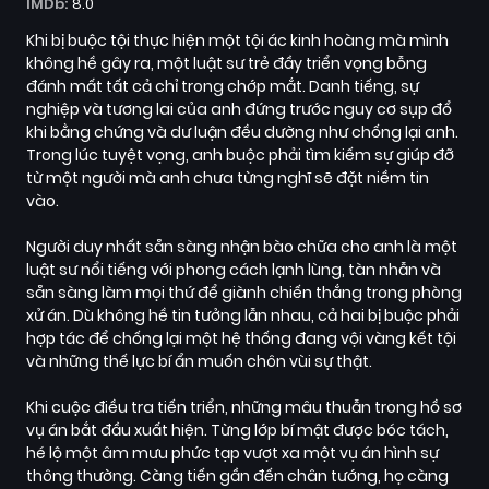
IMDb:
8.0
Khi bị buộc tội thực hiện một tội ác kinh hoàng mà mình
không hề gây ra, một luật sư trẻ đầy triển vọng bỗng
đánh mất tất cả chỉ trong chớp mắt. Danh tiếng, sự
nghiệp và tương lai của anh đứng trước nguy cơ sụp đổ
khi bằng chứng và dư luận đều dường như chống lại anh.
Trong lúc tuyệt vọng, anh buộc phải tìm kiếm sự giúp đỡ
từ một người mà anh chưa từng nghĩ sẽ đặt niềm tin
vào.
Người duy nhất sẵn sàng nhận bào chữa cho anh là một
luật sư nổi tiếng với phong cách lạnh lùng, tàn nhẫn và
sẵn sàng làm mọi thứ để giành chiến thắng trong phòng
xử án. Dù không hề tin tưởng lẫn nhau, cả hai bị buộc phải
hợp tác để chống lại một hệ thống đang vội vàng kết tội
và những thế lực bí ẩn muốn chôn vùi sự thật.
Khi cuộc điều tra tiến triển, những mâu thuẫn trong hồ sơ
vụ án bắt đầu xuất hiện. Từng lớp bí mật được bóc tách,
hé lộ một âm mưu phức tạp vượt xa một vụ án hình sự
thông thường. Càng tiến gần đến chân tướng, họ càng