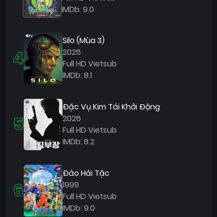
IMDb: 9.0
Silo (Mùa 3)
4
2026
Full HD Vietsub
IMDb: 8.1
Đặc Vụ Kim Tái Khởi Động
5
2026
Full HD Vietsub
IMDb: 8.2
Đảo Hải Tặc
6
1999
Full HD Vietsub
IMDb: 9.0