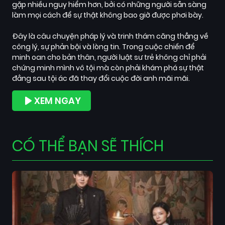
gặp nhiều nguy hiểm hơn, bởi có những người sẵn sàng
làm mọi cách để sự thật không bao giờ được phơi bày.
Đây là câu chuyện pháp lý và trinh thám căng thẳng về
công lý, sự phản bội và lòng tin. Trong cuộc chiến để
minh oan cho bản thân, người luật sư trẻ không chỉ phải
chứng minh mình vô tội mà còn phải khám phá sự thật
đằng sau tội ác đã thay đổi cuộc đời anh mãi mãi.
XEM NGAY
CÓ THỂ BẠN SẼ THÍCH