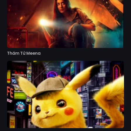
Thám Tử Meena