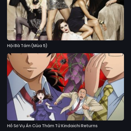
Hội Bà Tám (Mùa 5)
Hồ Sơ Vụ Án Của Thám Tử Kindaichi Returns