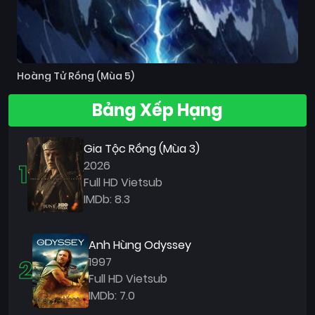
Hoàng Tử Rồng (Mùa 5)
Bảng Xếp Hạng
Gia Tộc Rồng (Mùa 3)
1
2026
Full HD Vietsub
IMDb: 8.3
Anh Hùng Odyssey
2
1997
Full HD Vietsub
IMDb: 7.0