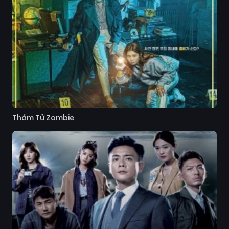
Thám Tử Zombie