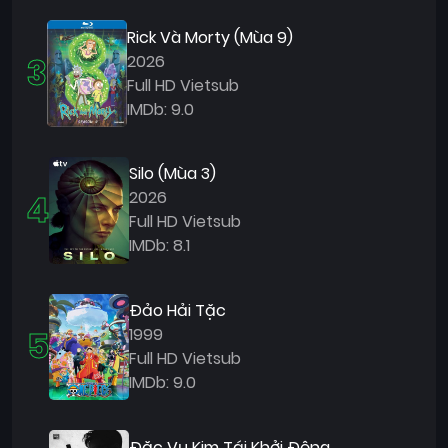
Rick Và Morty (Mùa 9)
3
2026
Full HD Vietsub
IMDb: 9.0
Silo (Mùa 3)
4
2026
Full HD Vietsub
IMDb: 8.1
Đảo Hải Tặc
5
1999
Full HD Vietsub
IMDb: 9.0
Đặc Vụ Kim Tái Khởi Động