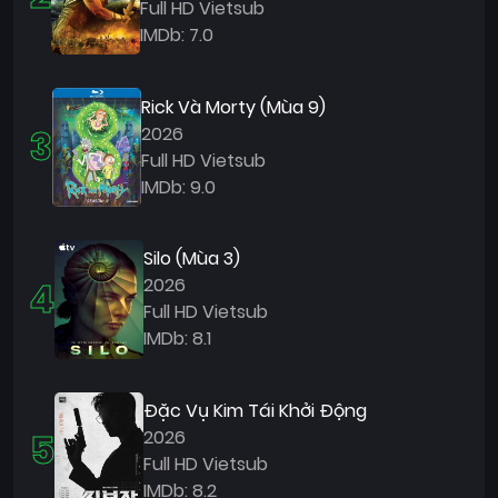
Full HD Vietsub
IMDb: 7.0
Rick Và Morty (Mùa 9)
3
2026
Full HD Vietsub
IMDb: 9.0
Silo (Mùa 3)
4
2026
Full HD Vietsub
IMDb: 8.1
Đặc Vụ Kim Tái Khởi Động
5
2026
Full HD Vietsub
IMDb: 8.2