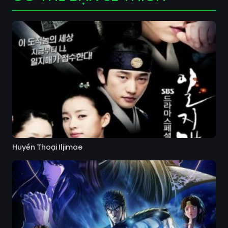
Huyền Thoại Iljimae