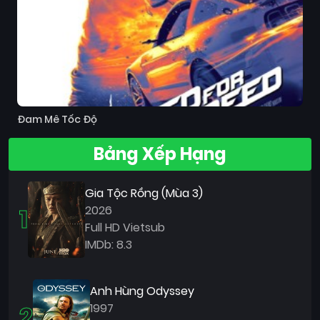
Đam Mê Tốc Độ
Bảng Xếp Hạng
Gia Tộc Rồng (Mùa 3)
1
2026
Full HD Vietsub
IMDb: 8.3
Anh Hùng Odyssey
2
1997