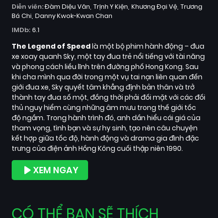
Diễn viên:
Đàm Diệu Văn
Trịnh Y Kiện
Khương Đại Vệ
Trương
Bá Chi
Danny Kwok-Kwan Chan
IMDb:
6.1
The Legend of Speed
là một bộ phim hành động – đua
xe xoay quanh Sky, một tay đua trẻ nổi tiếng với tài năng
và phong cách liều lĩnh trên đường phố Hong Kong. Sau
khi cha mình qua đời trong một vụ tai nạn liên quan đến
giới đua xe, Sky quyết tâm khẳng định bản thân và trở
thành tay đua số một, đồng thời phải đối mặt với các đối
thủ nguy hiểm cùng những âm mưu trong thế giới tốc
độ ngầm. Trong hành trình đó, anh dần hiểu cái giá của
tham vọng, tình bạn và sự hy sinh, tạo nên câu chuyện
kết hợp giữa tốc độ, hành động và drama gia đình đặc
trưng của điện ảnh Hồng Kông cuối thập niên 1990.
XEM NGAY
CÓ THỂ BẠN SẼ THÍCH