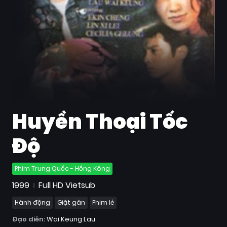
Quốc
Gia
Blog
Bộ
sưu
tập
Huyền Thoại Tốc
Độ
Phim Trung Quốc - Hồng Kông
1999
Full HD Vietsub
Hành động
Giật gân
Phim lẻ
Đạo diễn:
Wai Keung Lau