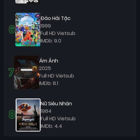
Đảo Hải Tặc
6
1999
Full HD Vietsub
IMDb: 9.0
Ám Ảnh
7
2025
Full HD Vietsub
IMDb: 8.1
Nữ Siêu Nhân
8
1984
Full HD Vietsub
IMDb: 4.4