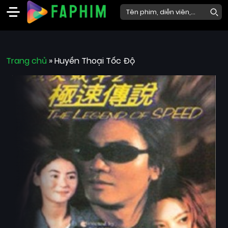
Faphim
Trang chủ
Phim
»
Huyền Thoại Tốc Độ
Mới
Phim
Lẻ
Phim
Bộ
Phim
Chiếu
Rạp
Thể
loại