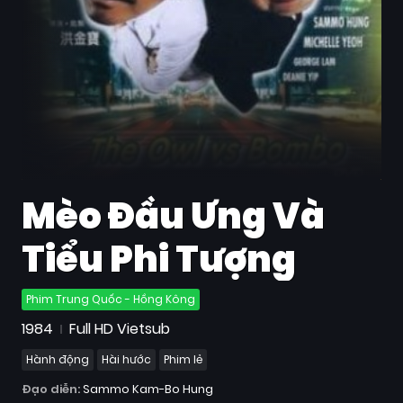
Quốc
Gia
Blog
Bộ
sưu
tập
Mèo Đầu Ưng Và
Tiểu Phi Tượng
Phim Trung Quốc - Hồng Kông
1984
Full HD Vietsub
Hành động
Hài hước
Phim lẻ
Đạo diễn:
Sammo Kam-Bo Hung