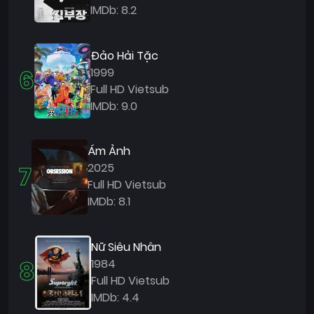
IMDb: 8.2
Đảo Hải Tặc
6
1999
Full HD Vietsub
IMDb: 9.0
Ám Ảnh
7
2025
Full HD Vietsub
IMDb: 8.1
Nữ Siêu Nhân
8
1984
Full HD Vietsub
IMDb: 4.4