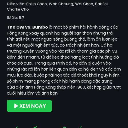
Diễn viên:
Philip Chan
Wah Cheung
Wei Chen
Pak Fei
Charlie Cho
IMDb:
5.7
The Owl vs. Bumbo
là một bộ phim hài hành động của
Hồng Kông xoay quanh hai người bạn thân nhưng trái
tính trái nết: một người sống buông thả, làm ăn lươn lẹo
và một người nghiêm túc, có trách nhiệm hơn. Cả hai
thường xuyên vướng vào rắc rối khi tham gia các phi vụ
kiếm tiền nhanh, từ đó kéo theo hàng loạt tình huống dở
khóc dở cười. Trong quá trình đó, họ dần bị cuốn vào
những rắc rối lớn hơn liên quan đến xã hội đen và các âm
mưu lừa đảo, buộc phải hợp tác để thoát khỏi nguy hiểm.
Bộ phim mang phong cách hài hành động đặc trưng
của điện ảnh Hồng Kông thập niên 1980, kết hợp giữa rượt
đuổi, hiểu lầm và tình bạn.
XEM NGAY