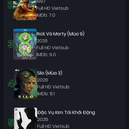
2
1997
Full HD Vietsub
IMDb: 7.0
Rick Và Morty (Mùa 9)
3
2026
Full HD Vietsub
IMDb: 9.0
Silo (Mùa 3)
4
2026
Full HD Vietsub
IMDb: 8.1
Đặc Vụ Kim Tái Khởi Động
5
2026
Full HD Vietsub