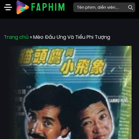
Faphim
Trang chủ
Phim
»
Mèo Đầu Ưng Và Tiểu Phi Tượng
Mới
Phim
Lẻ
Phim
Bộ
Phim
Chiếu
Rạp
Thể
loại