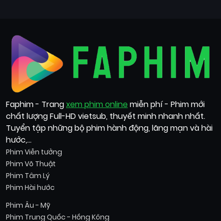
Faphim - Trang
xem phim online
miễn phí - Phim mới
chất lượng Full-HD vietsub, thuyết minh nhanh nhất.
Tuyển tập những bộ phim hành động, lãng mạn và hài
hước,...
Phim Viễn tưởng
Phim Võ Thuật
Phim Tâm Lý
Phim Hài hước
Phim Âu - Mỹ
Phim Trung Quốc - Hồng Kông