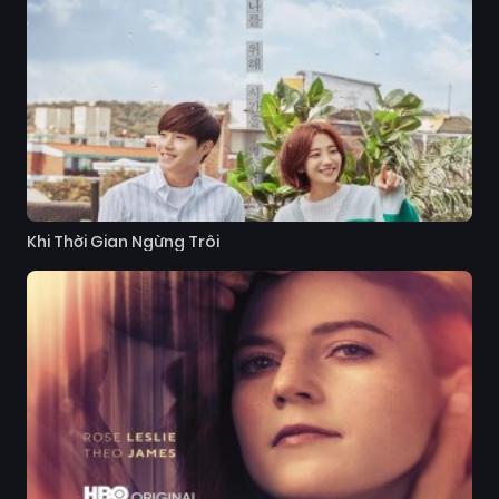
Khi Thời Gian Ngừng Trôi