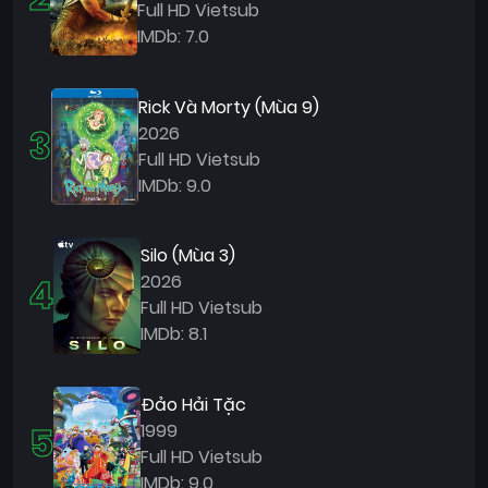
Full HD Vietsub
IMDb: 7.0
Rick Và Morty (Mùa 9)
3
2026
Full HD Vietsub
IMDb: 9.0
Silo (Mùa 3)
4
2026
Full HD Vietsub
IMDb: 8.1
Đảo Hải Tặc
5
1999
Full HD Vietsub
IMDb: 9.0