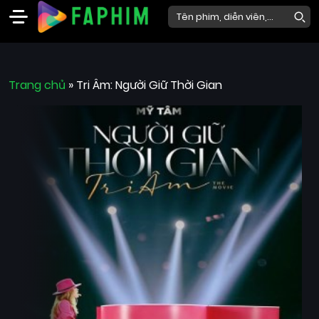
Faphim
Trang chủ
Phim
»
Tri Âm: Người Giữ Thời Gian
Mới
Phim
Lẻ
Phim
Bộ
Phim
Chiếu
Rạp
Thể
loại