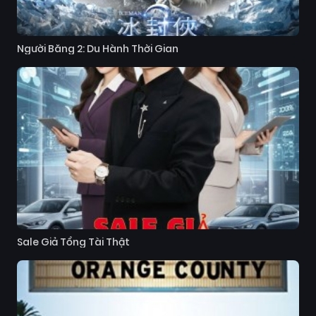
Người Băng 2: Du Hành Thời Gian
Sale Giả Tổng Tài Thật