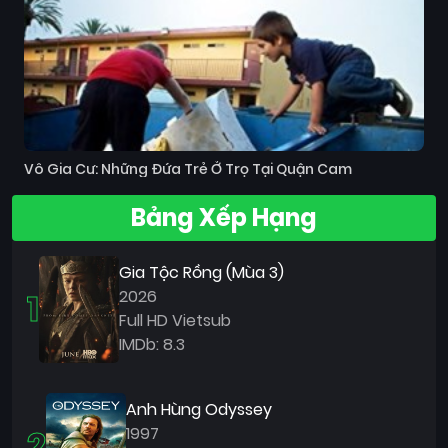
Vô Gia Cư: Những Đứa Trẻ Ở Trọ Tại Quận Cam
Bảng Xếp Hạng
Gia Tộc Rồng (Mùa 3)
1
2026
Full HD Vietsub
IMDb: 8.3
Anh Hùng Odyssey
2
1997