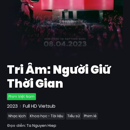
Quốc
Gia
Blog
Bộ
sưu
tập
Tri Âm: Người Giữ
Thời Gian
Phim Việt Nam
2023
Full HD Vietsub
Nhạc kịch
Khoa học - Tài liệu
Tiểu sử
Phim lẻ
Đạo diễn:
Ta Nguyen Hiep