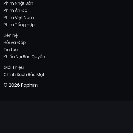
Phim Nhật Bản
Phim Ấn Độ
Phim Việt Nam
Phim Tổng hợp
Liên hệ
Hỏi và Đáp
Tin tức
Khiếu Nại Bản Quyền
Giới Thiệu
Chính Sách Bảo Mật
© 2026 Faphim