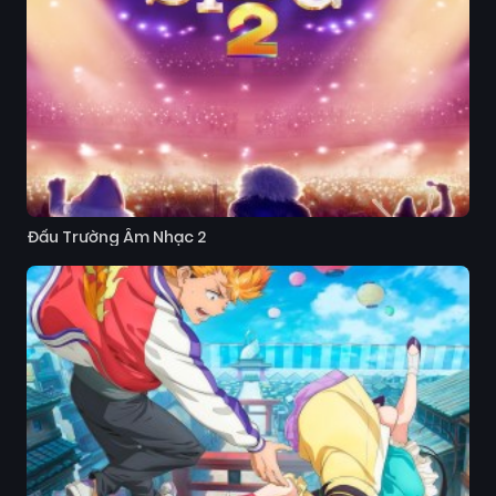
Đấu Trường Âm Nhạc 2