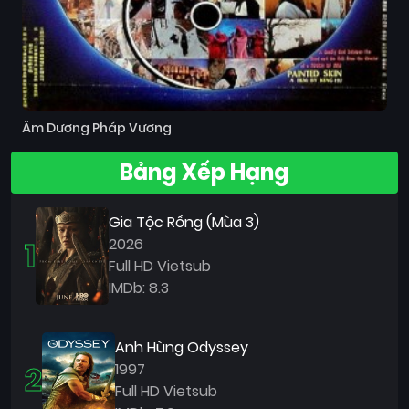
Âm Dương Pháp Vương
Bảng Xếp Hạng
Gia Tộc Rồng (Mùa 3)
1
2026
Full HD Vietsub
IMDb: 8.3
Anh Hùng Odyssey
2
1997
Full HD Vietsub