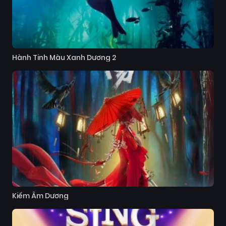
Hành Tinh Màu Xanh Dương 2
Kiếm Âm Dương