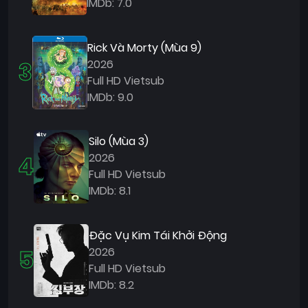
IMDb: 7.0
Rick Và Morty (Mùa 9)
3
2026
Full HD Vietsub
IMDb: 9.0
Silo (Mùa 3)
4
2026
Full HD Vietsub
IMDb: 8.1
Đặc Vụ Kim Tái Khởi Động
5
2026
Full HD Vietsub
IMDb: 8.2