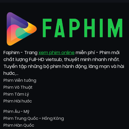
Faphim - Trang
xem phim online
miễn phí - Phim mới
chất lượng Full-HD vietsub, thuyết minh nhanh nhất.
Tuyển tập những bộ phim hành động, lãng mạn và hài
hước,...
Phim Viễn tưởng
Phim Võ Thuật
Phim Tâm Lý
Phim Hài hước
Phim Âu - Mỹ
Phim Trung Quốc - Hồng Kông
Phim Hàn Quốc