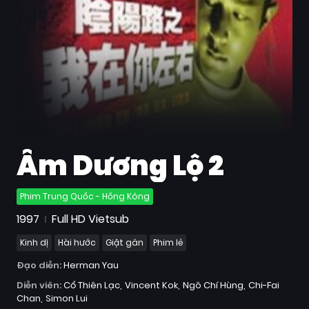
Quốc
Gia
Blog
Bộ
sưu
tập
Âm Dương Lộ 2
Phim Trung Quốc - Hồng Kông
1997
Full HD Vietsub
Kinh dị
Hài hước
Giật gân
Phim lẻ
Đạo diễn:
Herman Yau
Diễn viên:
Cổ Thiên Lạc
Vincent Kok
Ngô Chí Hùng
Chi-Fai
Chan
Simon Lui