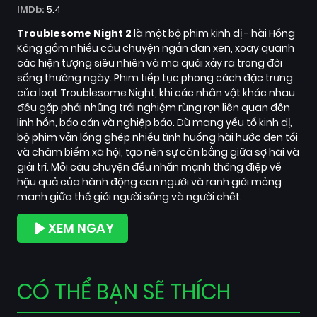
IMDb:
5.4
Troublesome Night 2
là một bộ phim kinh dị - hài Hồng
Kông gồm nhiều câu chuyện ngắn đan xen, xoay quanh
các hiện tượng siêu nhiên và ma quái xảy ra trong đời
sống thường ngày. Phim tiếp tục phong cách đặc trưng
của loạt Troublesome Night, khi các nhân vật khác nhau
đều gặp phải những trải nghiệm rùng rợn liên quan đến
linh hồn, báo oán và nghiệp báo. Dù mang yếu tố kinh dị,
bộ phim vẫn lồng ghép nhiều tình huống hài hước đen tối
và châm biếm xã hội, tạo nên sự cân bằng giữa sợ hãi và
giải trí. Mỗi câu chuyện đều nhấn mạnh thông điệp về
hậu quả của hành động con người và ranh giới mỏng
manh giữa thế giới người sống và người chết.
XEM NGAY
CÓ THỂ BẠN SẼ THÍCH