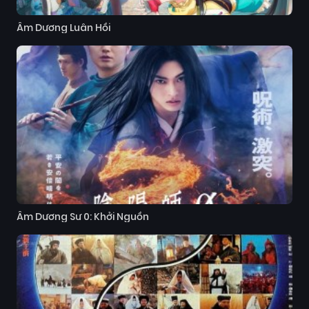
Âm Dương Luân Hồi
Âm Dương Sư 0: Khởi Nguồn