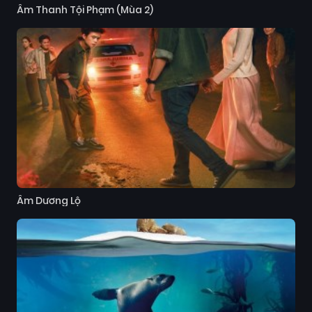
Âm Thanh Tội Phạm (Mùa 2)
Âm Dương Lộ