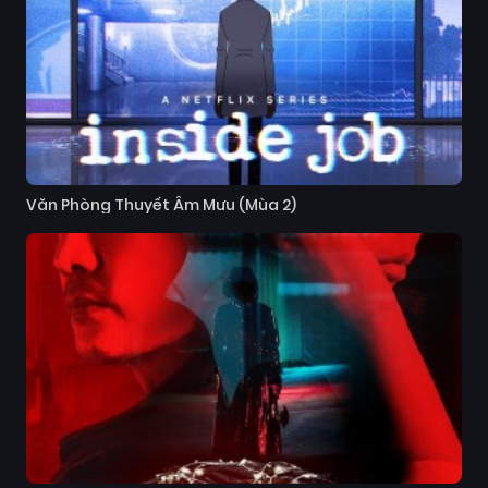
Văn Phòng Thuyết Âm Mưu (Mùa 2)