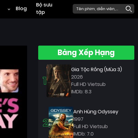
Bộ sưu
Blog
tập
Bảng Xếp Hạng
Gia Tộc Rồng (Mùa 3)
1
2026
Full HD Vietsub
IMDb: 8.3
Anh Hùng Odyssey
2
1997
Full HD Vietsub
IMDb: 7.0