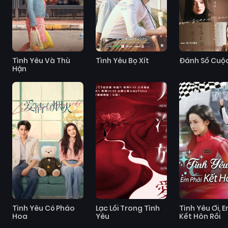
Tình Yêu Và Thù
Tình Yêu Bọ Xít
Đánh Số Cuộc
Hận
Tình Yêu Có Pháo
Lạc Lối Trong Tình
Tình Yêu Ơi, E
Hoa
Yêu
Kết Hôn Rồi