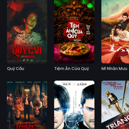
Quỷ Cẩu
Tiệm Ăn Của Quỷ
Mĩ Nhân Mưu