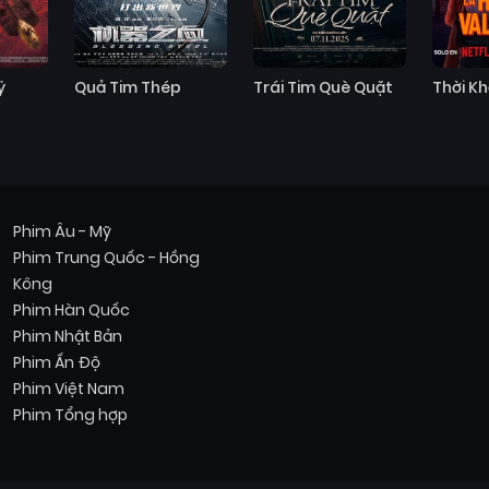
ỷ
Quả Tim Thép
Trái Tim Què Quặt
Thời K
Phim Âu - Mỹ
Phim Trung Quốc - Hồng
Kông
Phim Hàn Quốc
Phim Nhật Bản
Phim Ấn Độ
Phim Việt Nam
Phim Tổng hợp