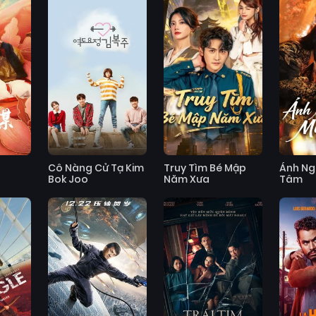
Cô Nàng Cử Tạ Kim
Truy Tìm Bé Mập
Ánh Ng
Bok Joo
Năm Xưa
Tâm