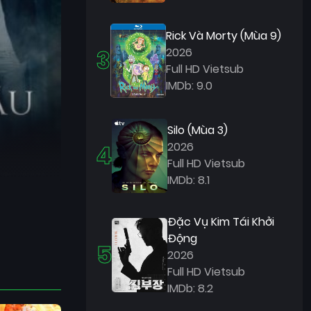
Rick Và Morty (Mùa 9)
3
2026
Full HD Vietsub
IMDb: 9.0
Silo (Mùa 3)
4
2026
Full HD Vietsub
IMDb: 8.1
Đặc Vụ Kim Tái Khởi
Động
5
2026
Full HD Vietsub
IMDb: 8.2