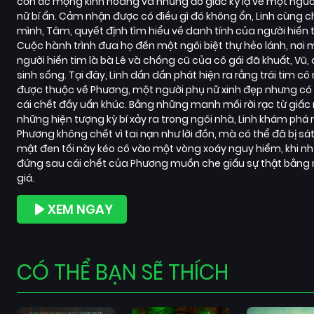
cơn ác mộng kinh hoàng và những ảo giác kỳ lạ về một ngườ
nữ bí ẩn. Cảm nhận được có điều gì đó không ổn, Linh cùng 
mình, Tâm, quyết định tìm hiểu về danh tính của người hiến 
Cuộc hành trình đưa họ đến một ngôi biệt thự hẻo lánh, nơi
người hiến tim là bà Lê và chồng cũ của cô gái đã khuất, Vũ,
sinh sống. Tại đây, Linh dần dần phát hiện ra rằng trái tim cô
được thuộc về Phương, một người phụ nữ xinh đẹp nhưng có
cái chết đầy uẩn khúc. Bằng những manh mối rời rạc từ giấc
những hiện tượng kỳ bí xảy ra trong ngôi nhà, Linh khám phá 
Phương không chết vì tai nạn như lời đồn, mà có thể đã bị sát 
mật đen tối này kéo cô vào một vòng xoáy nguy hiểm, khi n
đứng sau cái chết của Phương muốn che giấu sự thật bằng
giá.
XEM NGAY
CÓ THỂ BẠN SẼ THÍCH