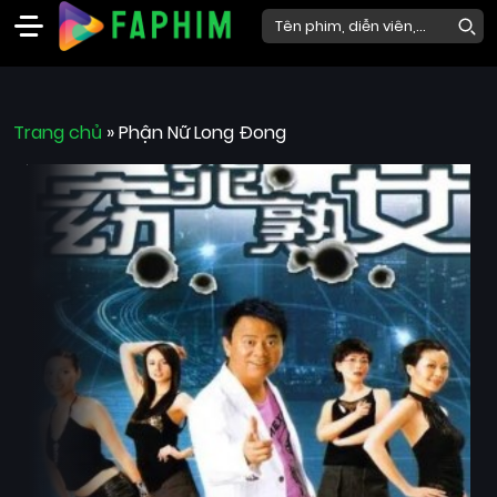
Faphim
Trang chủ
Phim
»
Phận Nữ Long Đong
Mới
Phim
Lẻ
Phim
Bộ
Phim
Chiếu
Rạp
Thể
loại