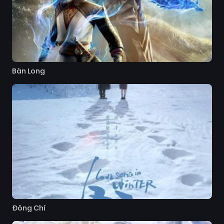
Bàn Long
Đông Chí