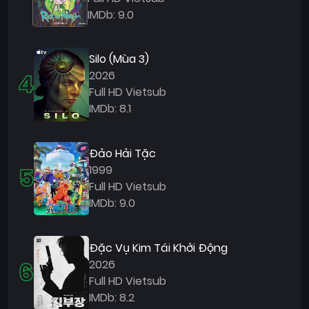
IMDb: 9.0
Silo (Mùa 3)
4
2026
Full HD Vietsub
IMDb: 8.1
Đảo Hải Tặc
5
1999
Full HD Vietsub
IMDb: 9.0
Đặc Vụ Kim Tái Khởi Động
6
2026
Full HD Vietsub
IMDb: 8.2