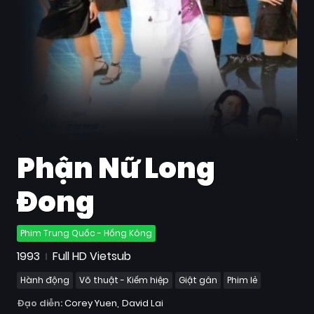
Quốc
Gia
Blog
Bộ
sưu
tập
Phận Nữ Long
Đong
Phim Trung Quốc - Hồng Kông
1993
Full HD Vietsub
Hành động
Võ thuật - Kiếm hiệp
Giật gân
Phim lẻ
Đạo diễn:
Corey Yuen
David Lai