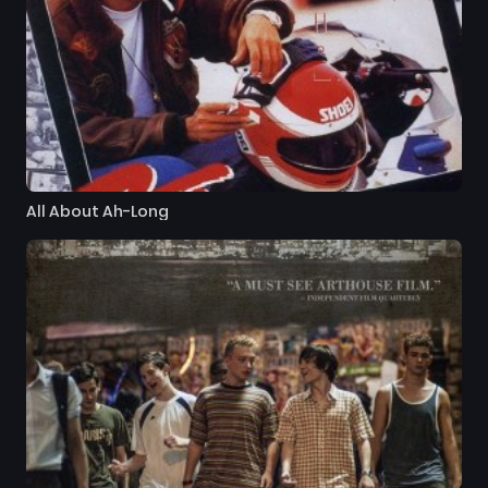
All About Ah-Long