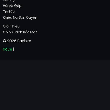
Hỏi và Đáp
Tin tức
Khiếu Nại Bản Quyền
Giới Thiệu
Chính Sách Bảo Mật
© 2026 Faphim
ric79
|