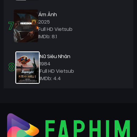
Ám Ảnh
7
2025
Full HD Vietsub
IMDb: 8.1
Nữ Siêu Nhân
8
1984
Full HD Vietsub
IMDb: 4.4