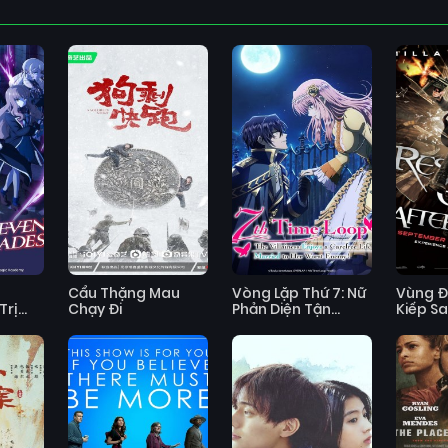
a
Cẩu Thặng Mau
Vòng Lặp Thứ 7: Nữ
Vùng Đ
Trị
Chạy Đi
Phản Diện Tận
Kiếp S
Hưởng Cuộc Sống
Vô Ưu Sau Khi Cưới
Kẻ Thù Truyền Kiếp