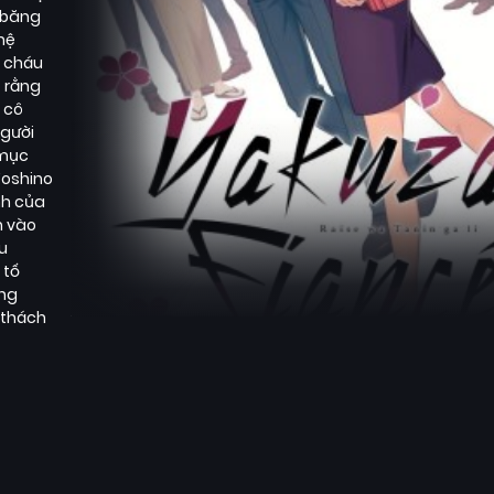
 băng
hệ
, cháu
o rằng
, cô
người
 mục
Yoshino
nh của
n vào
u
 tố
ăng
 thách