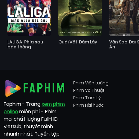
LALIGA: Phía sau
Quái Vật Đầm Lầy
Vận Sao Đại 
bàn thắng
Án
Phim Viễn tưởng
Phim Võ Thuật
Phim Tâm Lý
Faphim - Trang
xem phim
Phim Hài hước
online
miễn phí - Phim
mới chất lượng Full-HD
vietsub, thuyết minh
nhanh nhất. Tuyển tập