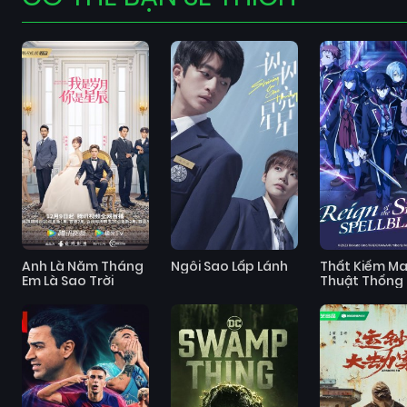
Anh Là Năm Tháng
Ngôi Sao Lấp Lánh
Thất Kiếm M
Em Là Sao Trời
Thuật Thống 
Thế Giới