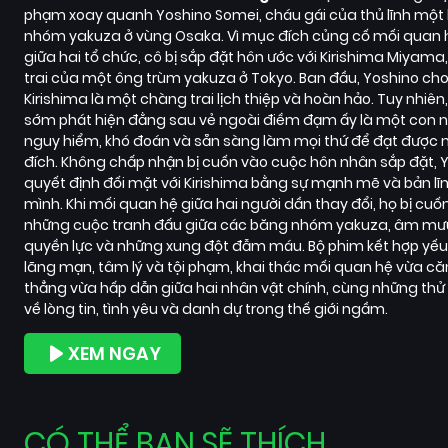
phạm xoay quanh Yoshino Somei, cháu gái của thủ lĩnh một
nhóm yakuza ở vùng Osaka. Vì mục đích củng cố mối quan 
giữa hai tổ chức, cô bị sắp đặt hôn ước với Kirishima Miyama
trai của một ông trùm yakuza ở Tokyo. Ban đầu, Yoshino ch
Kirishima là một chàng trai lịch thiệp và hoàn hảo. Tuy nhiên
sớm phát hiện đằng sau vẻ ngoài điềm đạm ấy là một con 
nguy hiểm, khó đoán và sẵn sàng làm mọi thứ để đạt được
đích. Không chấp nhận bị cuốn vào cuộc hôn nhân sắp đặt, 
quyết định đối mặt với Kirishima bằng sự mạnh mẽ và bản lĩ
mình. Khi mối quan hệ giữa hai người dần thay đổi, họ bị cuố
những cuộc tranh đấu giữa các băng nhóm yakuza, âm mư
quyền lực và những xung đột đẫm máu. Bộ phim kết hợp yếu
lãng mạn, tâm lý và tội phạm, khai thác mối quan hệ vừa c
thẳng vừa hấp dẫn giữa hai nhân vật chính, cùng những thử
về lòng tin, tình yêu và danh dự trong thế giới ngầm.
XEM NGAY
CÓ THỂ BẠN SẼ THÍCH