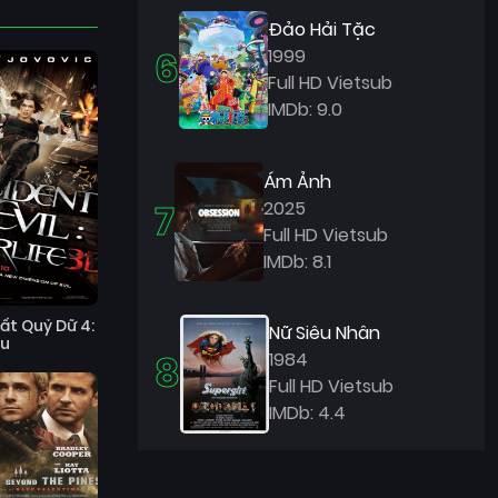
Đảo Hải Tặc
6
1999
Full HD Vietsub
IMDb: 9.0
Ám Ảnh
7
2025
Full HD Vietsub
IMDb: 8.1
ất Quỷ Dữ 4:
Nữ Siêu Nhân
au
8
1984
Full HD Vietsub
IMDb: 4.4