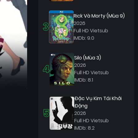
Rick Và Morty (Mùa 9)
3
2026
Full HD Vietsub
IMDb: 9.0
Silo (Mùa 3)
4
2026
Full HD Vietsub
IMDb: 8.1
Đặc Vụ Kim Tái Khởi
Động
5
2026
Full HD Vietsub
IMDb: 8.2