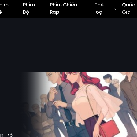
him
Phim
Phim Chiếu
Thể
Quốc
ẻ
Bộ
Rạp
loại
Gia
 – tội