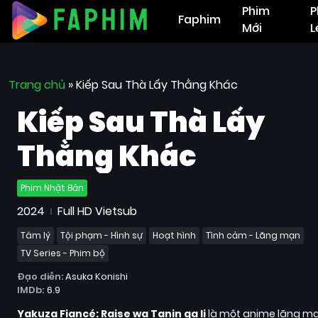
Phim
P
Faphim
Mới
L
Trang chủ
»
Kiếp Sau Thà Lấy Thằng Khác
Kiếp Sau Thà Lấy
Thằng Khác
Phim Nhật Bản
2024
Full HD Vietsub
Tâm lý
Tội phạm - Hình sự
Hoạt hình
Tình cảm - Lãng mạn
TV Series - Phim bộ
Đạo diễn:
Asuka Konishi
IMDb:
6.9
Yakuza Fiancé: Raise wa Tanin ga Ii
là một anime lãng mạn