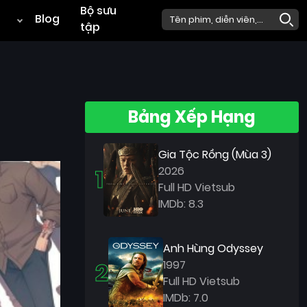
Bộ sưu
Blog
tập
Bảng Xếp Hạng
Gia Tộc Rồng (Mùa 3)
1
2026
Full HD Vietsub
IMDb: 8.3
Anh Hùng Odyssey
2
1997
Full HD Vietsub
IMDb: 7.0