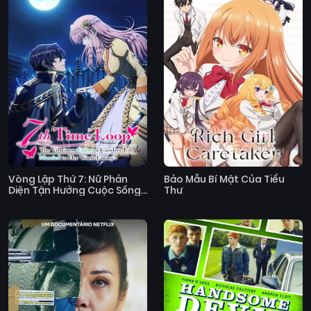
Vòng Lặp Thứ 7: Nữ Phản
Bảo Mẫu Bí Mật Của Tiểu
Diện Tận Hưởng Cuộc Sống
Thư
Vô Ưu Sau Khi Cưới Kẻ Thù
Truyền Kiếp