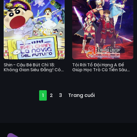
Shin - Cậu Bé Bút Chì 18:
Tôi Rời Tổ Đội Hạng A Để
Không Gian Siêu Đẳng! Cô
Giúp Học Trò Cũ Tiến Sâu
Dâu Gọi Bão Của Ora
Vào Hầm Ngục!
1
2
3
Trang cuối