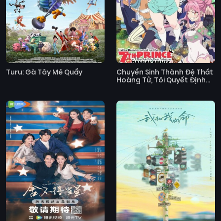
Turu: Gà Tây Mê Quẩy
Chuyển Sinh Thành Đệ Thất
Hoàng Tử, Tôi Quyết Định
Tự Do Tự Tại Trau Dồi Ma
Thuật