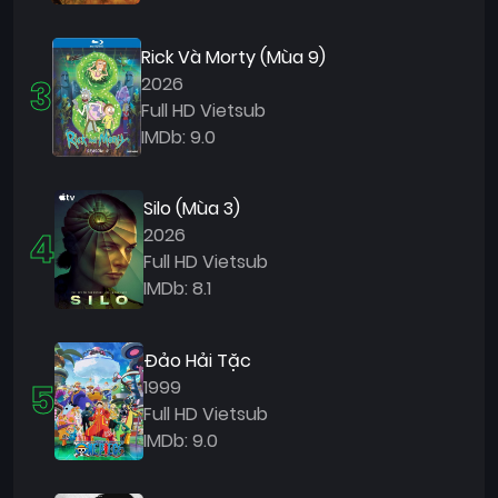
Quốc
Gia
Rick Và Morty (Mùa 9)
3
2026
Blog
Full HD Vietsub
Bộ
IMDb: 9.0
sưu
tập
Silo (Mùa 3)
4
2026
Full HD Vietsub
IMDb: 8.1
Đảo Hải Tặc
5
1999
Full HD Vietsub
IMDb: 9.0