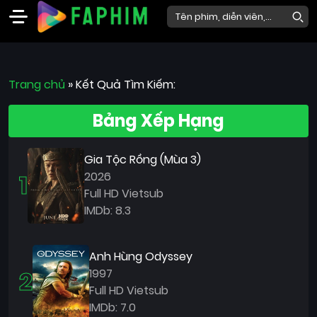
Faphim
Trang chủ
Phim
»
Kết Quả Tìm Kiếm:
Mới
Bảng Xếp Hạng
Phim
Lẻ
Gia Tộc Rồng (Mùa 3)
Phim
1
2026
Bộ
Full HD Vietsub
IMDb: 8.3
Phim
Chiếu
Rạp
Anh Hùng Odyssey
2
1997
Thể
Full HD Vietsub
loại
IMDb: 7.0