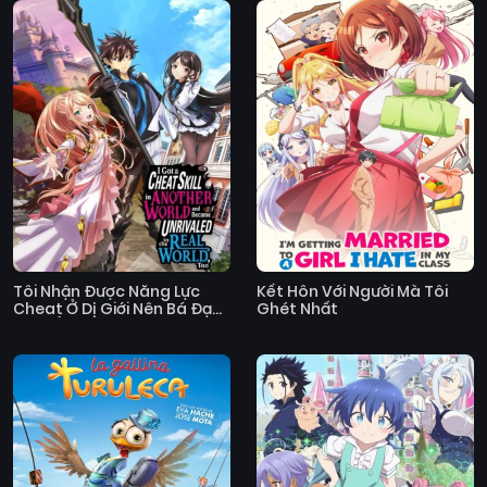
Tôi Nhận Được Năng Lực
Kết Hôn Với Người Mà Tôi
Cheat Ở Dị Giới Nên Bá Đạo
Ghét Nhất
Luôn Ở Thế Giới Thực