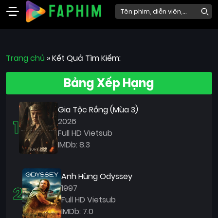
Faphim
Trang chủ
Phim
»
Kết Quả Tìm Kiếm:
Mới
Bảng Xếp Hạng
Phim
Lẻ
Gia Tộc Rồng (Mùa 3)
Phim
1
2026
Bộ
Full HD Vietsub
IMDb: 8.3
Phim
Chiếu
Rạp
Anh Hùng Odyssey
2
1997
Thể
Full HD Vietsub
loại
IMDb: 7.0