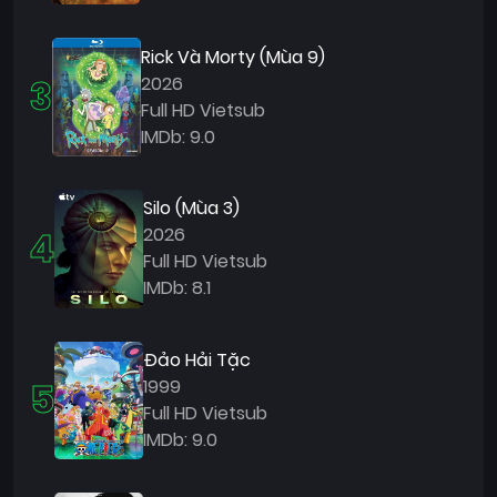
Quốc
Gia
Rick Và Morty (Mùa 9)
3
2026
Blog
Full HD Vietsub
Bộ
IMDb: 9.0
sưu
tập
Silo (Mùa 3)
4
2026
Full HD Vietsub
IMDb: 8.1
Đảo Hải Tặc
5
1999
Full HD Vietsub
IMDb: 9.0