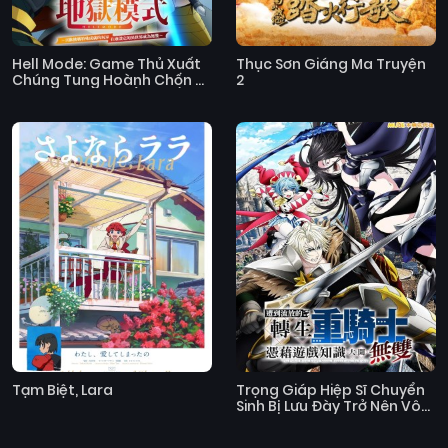
Hell Mode: Game Thủ Xuất
Thục Sơn Giáng Ma Truyện
Chúng Tung Hoành Chốn Dị
2
Giới Hỗn Nguyên (Mùa 2)
Tạm Biệt, Lara
Trọng Giáp Hiệp Sĩ Chuyển
Sinh Bị Lưu Đày Trở Nên Vô
Địch Nhờ Kiến Thức Về
Game