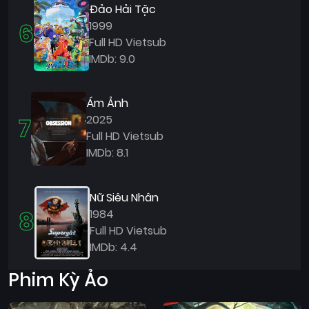
Đảo Hải Tặc
6
1999
Full HD Vietsub
IMDb: 9.0
Ám Ảnh
7
2025
Full HD Vietsub
IMDb: 8.1
Nữ Siêu Nhân
8
1984
Full HD Vietsub
IMDb: 4.4
Phim Kỳ Ảo