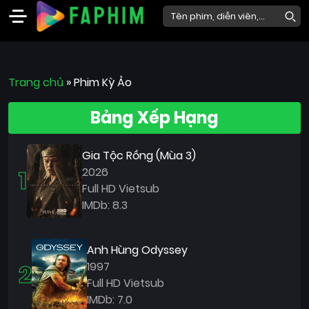
Faphim
Trang chủ
Phim
»
Phim Kỳ Ảo
Mới
Bảng Xếp Hạng
Phim
Lẻ
Gia Tộc Rồng (Mùa 3)
Phim
1
2026
Bộ
Full HD Vietsub
IMDb: 8.3
Phim
Chiếu
Rạp
Anh Hùng Odyssey
2
1997
Thể
Full HD Vietsub
loại
IMDb: 7.0