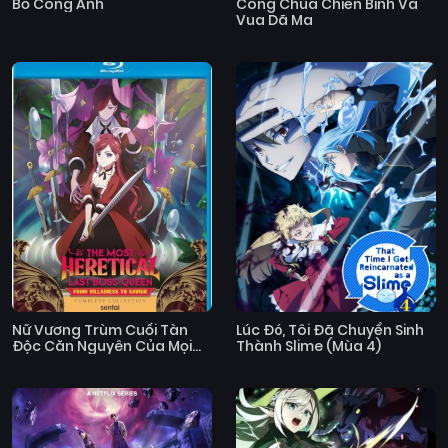
Bồ Công Anh
Công Chúa Chiến Binh Và
Vua Dã Ma
Nữ Vương Trùm Cuối Tàn
Lúc Đó, Tôi Đã Chuyển Sinh
Độc Căn Nguyên Của Mọi
Thành Slime (Mùa 4)
Thảm Kịch Sẽ Dốc Sức Vì
Người Dân (Mùa 2)