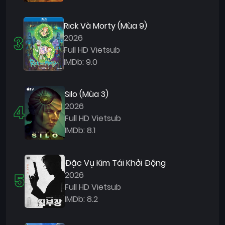
Quốc
Gia
Rick Và Morty (Mùa 9)
3
2026
Blog
Full HD Vietsub
Bộ
IMDb: 9.0
sưu
tập
Silo (Mùa 3)
4
2026
Full HD Vietsub
IMDb: 8.1
Đặc Vụ Kim Tái Khởi Động
5
2026
Full HD Vietsub
IMDb: 8.2