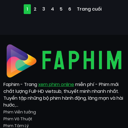
1
2
3
4
5
6
Trang cuối
Faphim - Trang
xem phim online
miễn phí - Phim mới
chất lượng Full-HD vietsub, thuyết minh nhanh nhất.
Tuyển tập những bộ phim hành động, lãng mạn và hài
hước,...
Phim Viễn tưởng
Phim Võ Thuật
Phim Tâm Lý