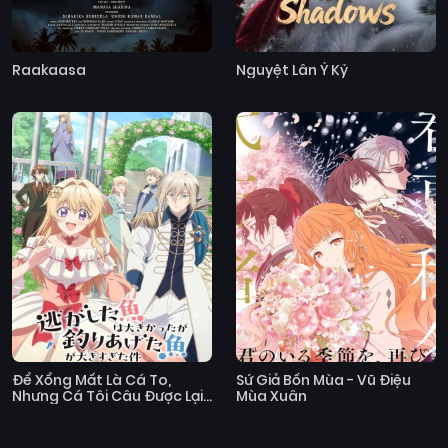
Raakaasa
Nguyệt Lân Ỷ Kỷ
Để Xổng Mất Là Cá To,
Sứ Giả Bốn Mùa - Vũ Điệu
Nhưng Cá Tôi Câu Được Lại
Mùa Xuân
Còn To Hơn