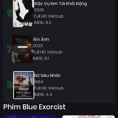
Đặc Vụ Kim Tái Khởi Động
6
2026
Full HD Vietsub
IMDb: 8.2
Ám Ảnh
7
2025
Full HD Vietsub
IMDb: 8.1
Nữ Siêu Nhân
8
1984
Full HD Vietsub
IMDb: 4.4
Phim Blue Exorcist