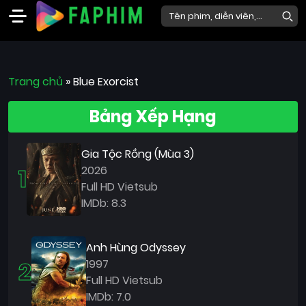
Faphim
Trang chủ
Phim
»
Blue Exorcist
Mới
Bảng Xếp Hạng
Phim
Lẻ
Gia Tộc Rồng (Mùa 3)
Phim
1
2026
Bộ
Full HD Vietsub
IMDb: 8.3
Phim
Chiếu
Rạp
Anh Hùng Odyssey
2
1997
Thể
Full HD Vietsub
loại
IMDb: 7.0