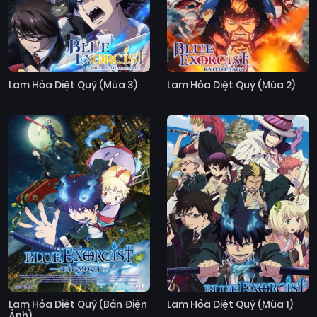
Lam Hỏa Diệt Quỷ (Mùa 3)
Lam Hỏa Diệt Quỷ (Mùa 2)
Lam Hỏa Diệt Quỷ (Bản Điện
Lam Hỏa Diệt Quỷ (Mùa 1)
Ảnh)