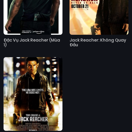
Đặc Vụ Jack Reacher (Mùa
Jack Reacher: Không Quay
1)
Đầu