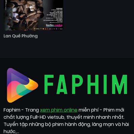
Lan Quế Phường
Faphim - Trang
xem phim online
miễn phí - Phim mới
chất lượng Full-HD vietsub, thuyết minh nhanh nhất.
Tuyển tập những bộ phim hành động, lãng mạn và hài
hước,...