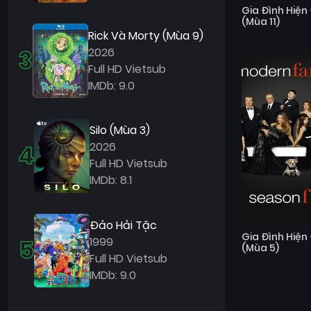
Gia Đình Hiện 
(Mùa 11)
Rick Và Morty (Mùa 9)
3
2026
Full HD Vietsub
IMDb: 9.0
Silo (Mùa 3)
4
2026
Full HD Vietsub
IMDb: 8.1
Đảo Hải Tặc
Gia Đình Hiện 
5
1999
(Mùa 5)
Full HD Vietsub
IMDb: 9.0