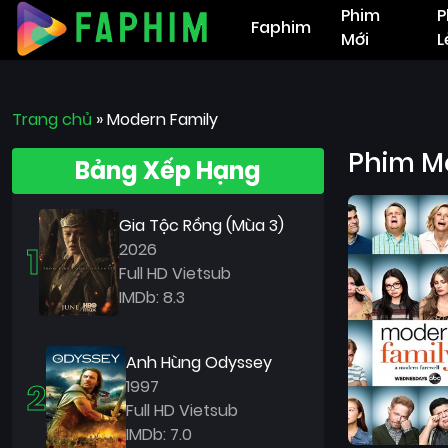
Phim
P
Faphim
Mới
L
Trang chủ
»
Modern Family
Phim M
Bảng Xếp Hạng
Gia Tộc Rồng (Mùa 3)
1
2026
Full HD Vietsub
IMDb: 8.3
Anh Hùng Odyssey
2
1997
Full HD Vietsub
IMDb: 7.0