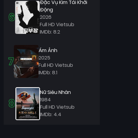
Đặc Vụ Kim Tái Khởi
Động
6
2026
Full HD Vietsub
IMDb: 8.2
Ám Ảnh
7
2025
Full HD Vietsub
IMDb: 8.1
Nữ Siêu Nhân
8
1984
Full HD Vietsub
IMDb: 4.4