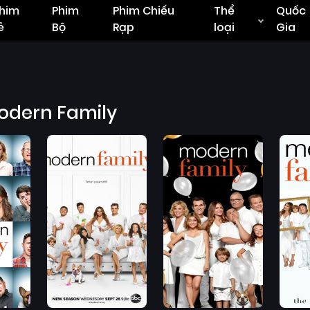
him
Phim
Phim Chiếu
Thể
Quốc
ẻ
Bộ
Rạp
loại
Gia
odern Family