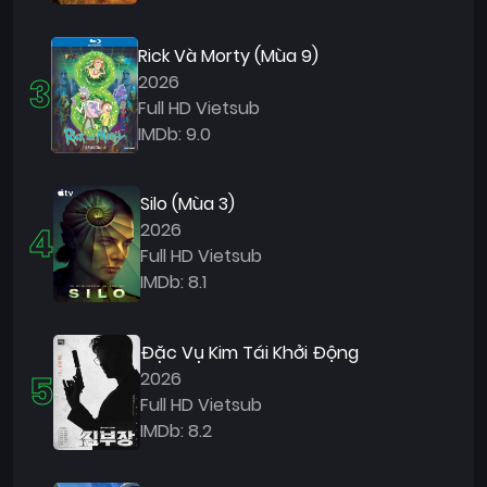
Quốc
Gia
Rick Và Morty (Mùa 9)
3
2026
Blog
Full HD Vietsub
Bộ
IMDb: 9.0
sưu
tập
Silo (Mùa 3)
4
2026
Full HD Vietsub
IMDb: 8.1
Đặc Vụ Kim Tái Khởi Động
5
2026
Full HD Vietsub
IMDb: 8.2