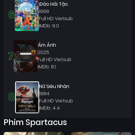
Đảo Hải Tặc
6
1999
Full HD Vietsub
IMDb: 9.0
Ám Ảnh
7
2025
Full HD Vietsub
IMDb: 8.1
Nữ Siêu Nhân
8
1984
Full HD Vietsub
IMDb: 4.4
Phim Spartacus