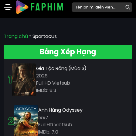
Faphim
Trang chủ
Phim
»
Spartacus
Mới
Bảng Xếp Hạng
Phim
Lẻ
Gia Tộc Rồng (Mùa 3)
Phim
1
2026
Bộ
Full HD Vietsub
IMDb: 8.3
Phim
Chiếu
Rạp
Anh Hùng Odyssey
2
1997
Thể
Full HD Vietsub
loại
IMDb: 7.0