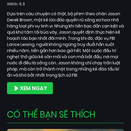
IMDb:
5.3
Dựa trên câu chuyện có thật, bộ phim theo chân Jason
Derek Brown, một kẻ lừa đảo quyến rũ sống xa hoa nhờ
hàng loạt phi vụ tinh vi. Nhưng khi tiền bạc dần cạn kiệt và
quá khứ tăm tối bủa vây, Jason quyết định thực hiện kế
hoạch táo bạo nhất đời mình. Trong khi đó, đặc vụ FBI
Lance Leising, người không ngừng truy đuổi hắn suốt
nhiều năm, tiến gần hơn bao giờ hết. Một cuộc đấu trí
nghẹt thở giữa kẻ săn mồi và con mồi bắt đầu, nơi mọi
nước đi đều là sống còn. Jason không chỉ chạy trốn luật
pháp, mà còn trở thành một trong những kẻ đào tẩu bí
ẩn và khó bắt nhất trong lịch sử FBI.
XEM NGAY
CÓ THỂ BẠN SẼ THÍCH