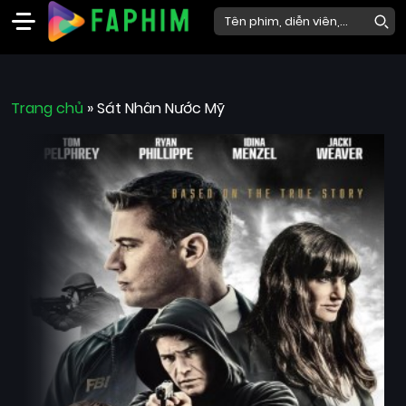
Faphim
Trang chủ
Phim
»
Sát Nhân Nước Mỹ
Mới
Phim
Lẻ
Phim
Bộ
Phim
Chiếu
Rạp
Thể
loại