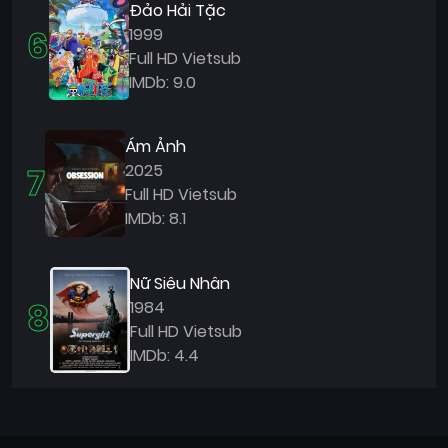
Đảo Hải Tặc
6
1999
Full HD Vietsub
IMDb: 9.0
Ám Ảnh
7
2025
Full HD Vietsub
IMDb: 8.1
Nữ Siêu Nhân
8
1984
Full HD Vietsub
IMDb: 4.4