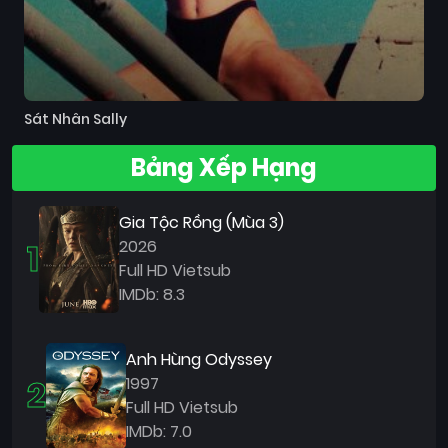
Sát Nhân Sally
Bảng Xếp Hạng
Gia Tộc Rồng (Mùa 3)
1
2026
Full HD Vietsub
IMDb: 8.3
Anh Hùng Odyssey
2
1997
Full HD Vietsub
IMDb: 7.0