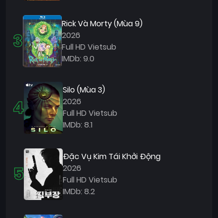
Rick Và Morty (Mùa 9)
3
2026
Full HD Vietsub
IMDb: 9.0
Silo (Mùa 3)
4
2026
Full HD Vietsub
IMDb: 8.1
Đặc Vụ Kim Tái Khởi Động
5
2026
Full HD Vietsub
IMDb: 8.2