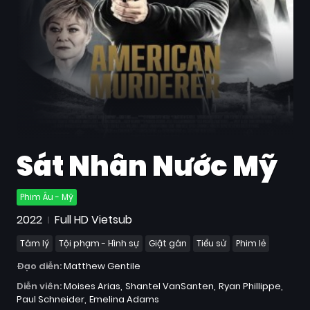
Quốc
Gia
Blog
Bộ
sưu
tập
Sát Nhân Nước Mỹ
Phim Âu - Mỹ
2022
Full HD Vietsub
Tâm lý
Tội phạm - Hình sự
Giật gân
Tiểu sử
Phim lẻ
Đạo diễn:
Matthew Gentile
Diễn viên:
Moises Arias
Shantel VanSanten
Ryan Phillippe
Paul Schneider
Emelina Adams