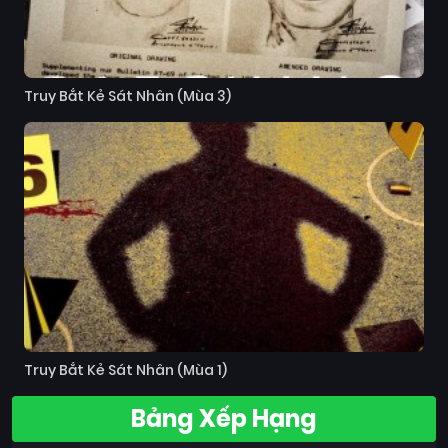
Truy Bắt Kẻ Sát Nhân (Mùa 3)
Truy Bắt Kẻ Sát Nhân (Mùa 1)
Bảng Xếp Hạng