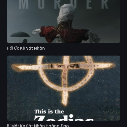
Hồi Ức Kẻ Sát Nhân
Bí Mật Kẻ Sát Nhân Hoàng Đạo