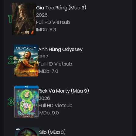
Gia Tộc Rồng (Mùa 3)
1
2026
Full HD Vietsub
IMDb: 8.3
Anh Hùng Odyssey
2
1997
Full HD Vietsub
IMDb: 7.0
Rick Và Morty (Mùa 9)
3
2026
Full HD Vietsub
IMDb: 9.0
Silo (Mùa 3)