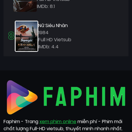
IMDb: 8.1
Nữ Siêu Nhân
8
1984
Full HD Vietsub
IMDb: 4.4
Faphim - Trang
xem phim online
miễn phí - Phim mới
chất lượng Full-HD vietsub, thuyết minh nhanh nhất.