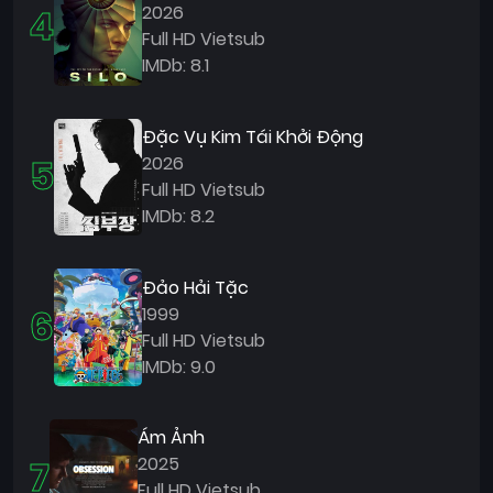
4
2026
Full HD Vietsub
IMDb: 8.1
Đặc Vụ Kim Tái Khởi Động
5
2026
Full HD Vietsub
IMDb: 8.2
Đảo Hải Tặc
6
1999
Full HD Vietsub
IMDb: 9.0
Ám Ảnh
7
2025
Full HD Vietsub