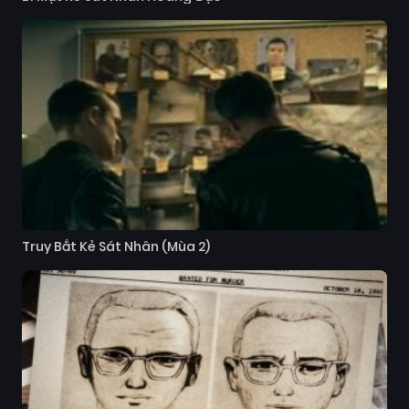
Truy Bắt Kẻ Sát Nhân (Mùa 2)