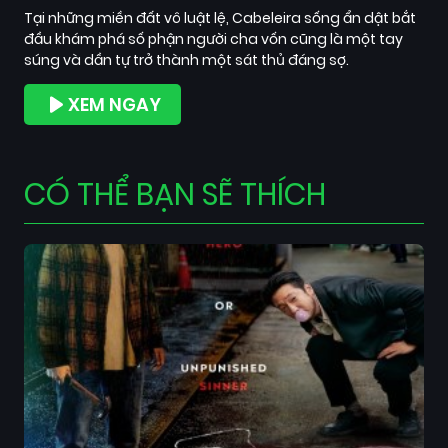
Tại những miền đất vô luật lệ, Cabeleira sống ẩn dật bắt
đầu khám phá số phận người cha vốn cũng là một tay
súng và dần tự trở thành một sát thủ đáng sợ.
XEM NGAY
CÓ THỂ BẠN SẼ THÍCH