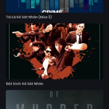
Tôi Là Kẻ Sát Nhân (Mùa 3)
Đột Kích: Kẻ Sát Nhân