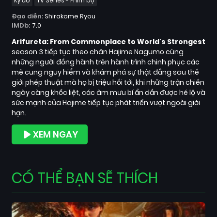
3)
Kỳ ảo
TV Series - Phim bộ
Đạo diễn:
Shirakome Ryou
IMDb:
7.0
Arifureta: From Commonplace to World's Strongest
season 3 tiếp tục theo chân Hajime Nagumo cùng
những người đồng hành trên hành trình chinh phục các
mê cung nguy hiểm và khám phá sự thật đằng sau thế
giới phép thuật mà họ bị triệu hồi tới, khi những trận chiến
ngày càng khốc liệt, các âm mưu bí ẩn dần được hé lộ và
sức mạnh của Hajime tiếp tục phát triển vượt ngoài giới
hạn.
XEM NGAY
CÓ THỂ BẠN SẼ THÍCH