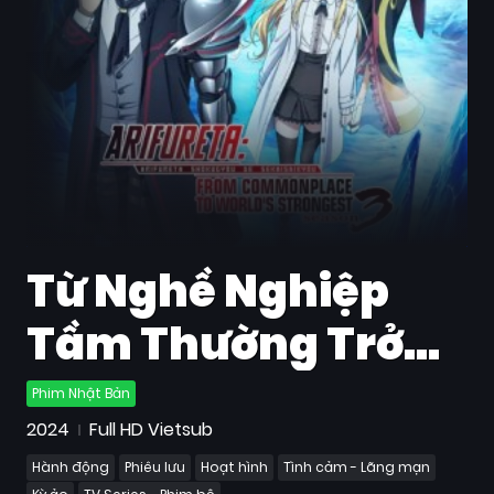
Quốc
Gia
Blog
Bộ
sưu
tập
Từ Nghề Nghiệp
Tầm Thường Trở
Thành Người Mạnh
Phim Nhật Bản
2024
Full HD Vietsub
Nhất Thế Giới (Mùa
Hành động
Phiêu lưu
Hoạt hình
Tình cảm - Lãng mạn