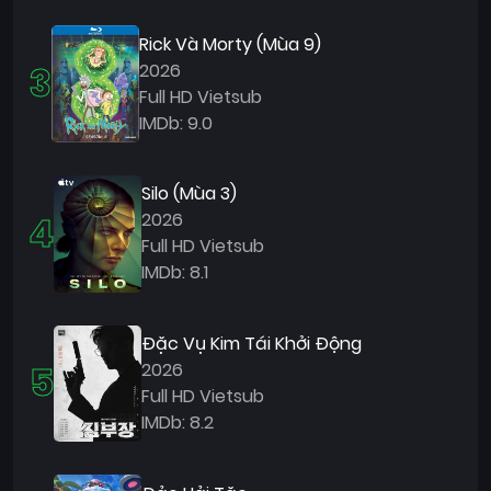
Rick Và Morty (Mùa 9)
3
2026
Full HD Vietsub
IMDb: 9.0
Silo (Mùa 3)
4
2026
Full HD Vietsub
IMDb: 8.1
Đặc Vụ Kim Tái Khởi Động
5
2026
Full HD Vietsub
IMDb: 8.2