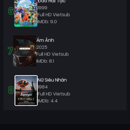
Đảo Hải Tặc
6
1999
Full HD Vietsub
IMDb: 9.0
Ám Ảnh
7
2025
Full HD Vietsub
IMDb: 8.1
Nữ Siêu Nhân
8
1984
Full HD Vietsub
IMDb: 4.4