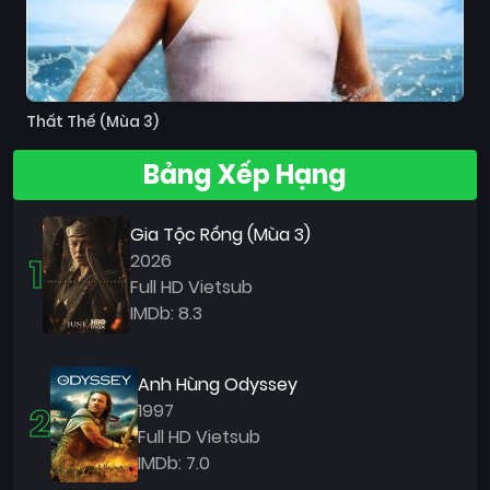
Thất Thế (Mùa 3)
Bảng Xếp Hạng
Gia Tộc Rồng (Mùa 3)
1
2026
Full HD Vietsub
IMDb: 8.3
Anh Hùng Odyssey
2
1997
Full HD Vietsub
IMDb: 7.0