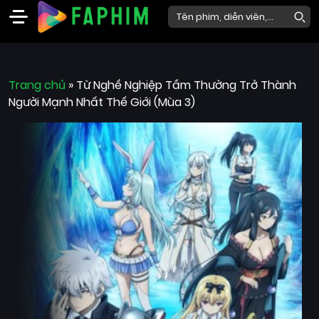
Faphim
Trang chủ
Phim
»
Từ Nghề Nghiệp Tầm Thường Trở Thành
Người Mạnh Nhất Thế Giới (Mùa 3)
Mới
Phim
Lẻ
Phim
Bộ
Phim
Chiếu
Rạp
Thể
loại