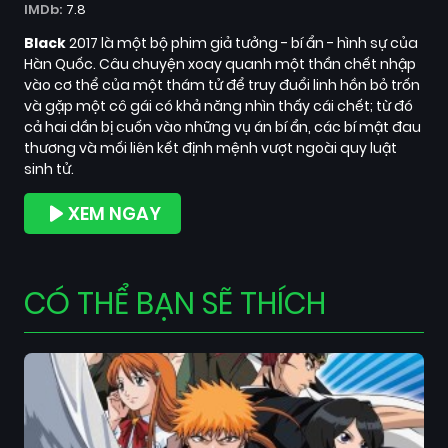
IMDb:
7.8
Black
2017 là một bộ phim giả tưởng - bí ẩn - hình sự của
Hàn Quốc. Câu chuyện xoay quanh một thần chết nhập
vào cơ thể của một thám tử để truy đuổi linh hồn bỏ trốn
và gặp một cô gái có khả năng nhìn thấy cái chết; từ đó
cả hai dần bị cuốn vào những vụ án bí ẩn, các bí mật đau
thương và mối liên kết định mệnh vượt ngoài quy luật
sinh tử.
XEM NGAY
CÓ THỂ BẠN SẼ THÍCH