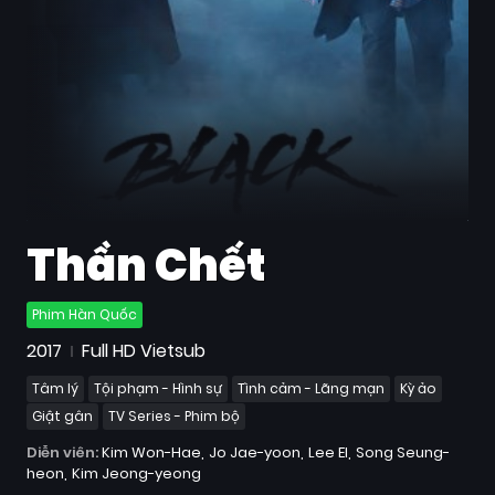
Quốc
Gia
Blog
Bộ
sưu
tập
Thần Chết
Phim Hàn Quốc
2017
Full HD Vietsub
Tâm lý
Tội phạm - Hình sự
Tình cảm - Lãng mạn
Kỳ ảo
Giật gân
TV Series - Phim bộ
Diễn viên:
Kim Won-Hae
Jo Jae-yoon
Lee El
Song Seung-
heon
Kim Jeong-yeong