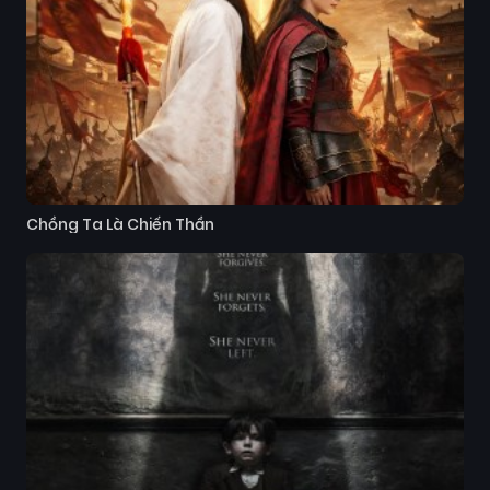
Chồng Ta Là Chiến Thần