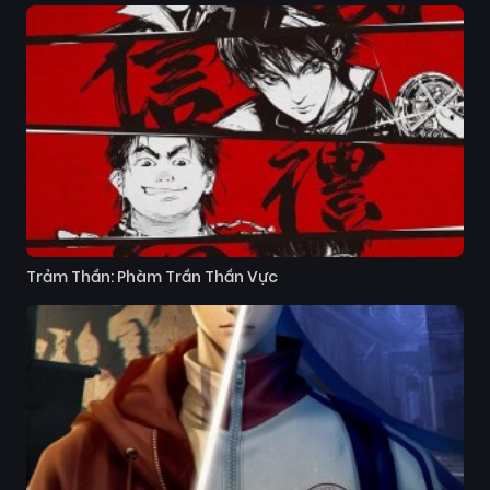
Trảm Thần: Phàm Trần Thần Vực