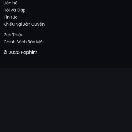
Liên hệ
Hỏi và Đáp
Tin tức
Khiếu Nại Bản Quyền
Giới Thiệu
Chính Sách Bảo Mật
© 2026 Faphim