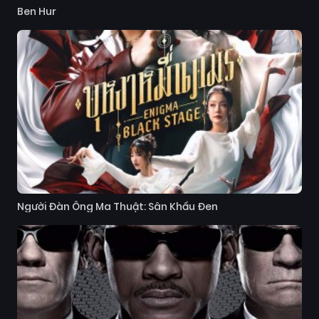
Ben Hur
Người Đàn Ông Ma Thuật: Sân Khấu Đen