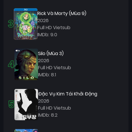
Rick Và Morty (Mùa 9)
3
2026
Full HD Vietsub
IMDb: 9.0
Silo (Mùa 3)
4
2026
Full HD Vietsub
IMDb: 8.1
Đặc Vụ Kim Tái Khởi Động
5
2026
Full HD Vietsub
IMDb: 8.2