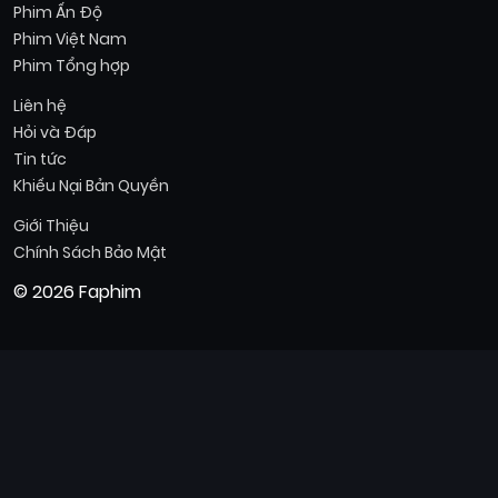
Phim Ấn Độ
Phim Việt Nam
Phim Tổng hợp
Liên hệ
Hỏi và Đáp
Tin tức
Khiếu Nại Bản Quyền
Giới Thiệu
Chính Sách Bảo Mật
© 2026 Faphim