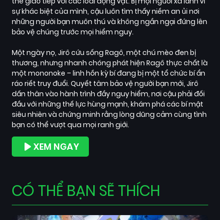
thể giao tiếp với các loài động vật. Bị mọi người xa lánh vì
sự khác biệt của mình, cậu luôn tìm thấy niềm an ủi nơi
những người bạn muôn thú và không ngần ngại đứng lên
bảo vệ chúng trước mọi hiểm nguy.
Một ngày nọ, Jirô cứu sống Ragô, một chú mèo đen bị
thương, nhưng nhanh chóng phát hiện Ragô thực chất là
một mononoke – linh hồn kỳ bí đang bị một tổ chức bí ẩn
ráo riết truy đuổi. Quyết tâm bảo vệ người bạn mới, Jirô
dấn thân vào hành trình đầy nguy hiểm, nơi cậu phải đối
đầu với những thế lực hùng mạnh, khám phá các bí mật
siêu nhiên và chứng minh rằng lòng dũng cảm cùng tình
bạn có thể vượt qua mọi ranh giới.
XEM NGAY
CÓ THỂ BẠN SẼ THÍCH