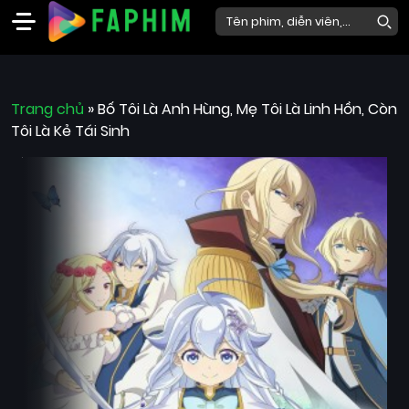
Faphim
Trang chủ
Phim
»
Bố Tôi Là Anh Hùng, Mẹ Tôi Là Linh Hồn, Còn
Tôi Là Kẻ Tái Sinh
Mới
Phim
Lẻ
Phim
Bộ
Phim
Chiếu
Rạp
Thể
loại