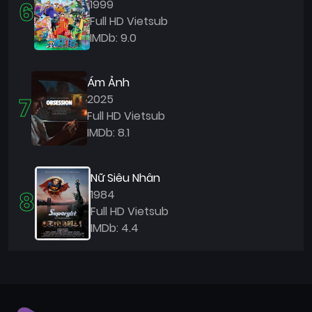
6
1999
Full HD Vietsub
IMDb: 9.0
Ám Ảnh
7
2025
Full HD Vietsub
IMDb: 8.1
Nữ Siêu Nhân
8
1984
Full HD Vietsub
IMDb: 4.4