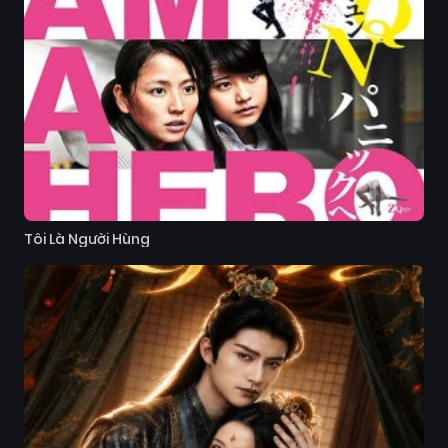
Tôi Là Người Hùng