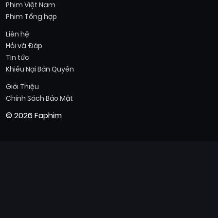
Phim Việt Nam
Phim Tổng hợp
Liên hệ
Hỏi và Đáp
Tin tức
Khiếu Nại Bản Quyền
Giới Thiệu
Chính Sách Bảo Mật
© 2026 Faphim