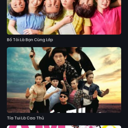
Bố Tôi Là Bạn Cùng Lớp
Tía Tui Là Cao Thủ