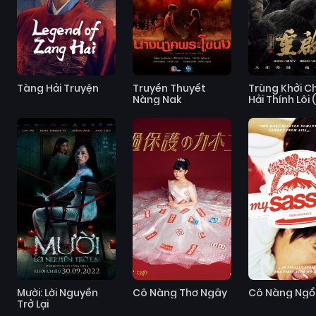
Tàng Hải Truyện
Truyền Thuyết
Trùng Khởi C
Nàng Nak
Hải Thính Lôi 
Mười: Lời Nguyền
Cô Nàng Thơ Ngây
Cô Nàng Ngổ
Trở Lại