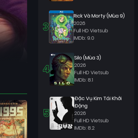
Rick Và Morty (Mùa 9)
3
2026
Full HD Vietsub
IMDb: 9.0
Silo (Mùa 3)
4
2026
Full HD Vietsub
IMDb: 8.1
Đặc Vụ Kim Tái Khởi
Động
5
2026
Full HD Vietsub
IMDb: 8.2