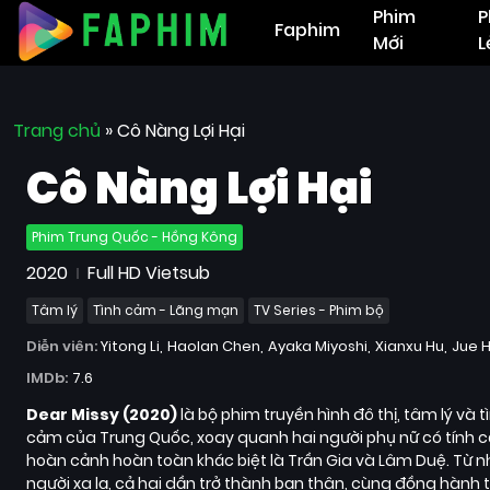
Phim
P
Faphim
Mới
L
Trang chủ
»
Cô Nàng Lợi Hại
Cô Nàng Lợi Hại
Phim Trung Quốc - Hồng Kông
2020
Full HD Vietsub
Tâm lý
Tình cảm - Lãng mạn
TV Series - Phim bộ
Diễn viên:
Yitong Li
Haolan Chen
Ayaka Miyoshi
Xianxu Hu
Jue 
IMDb:
7.6
Dear Missy (2020)
là bộ phim truyền hình đô thị, tâm lý và t
cảm của Trung Quốc, xoay quanh hai người phụ nữ có tính 
hoàn cảnh hoàn toàn khác biệt là Trần Gia và Lâm Duệ. Từ 
người xa lạ, cả hai dần trở thành bạn thân, cùng đồng hành 