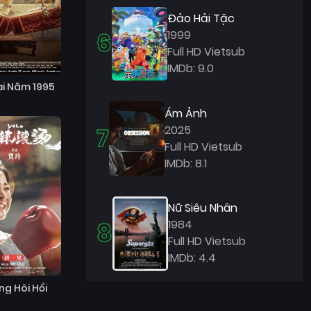
Đảo Hải Tặc
6
1999
Full HD Vietsub
IMDb: 9.0
ại Năm 1995
Ám Ảnh
7
2025
Full HD Vietsub
IMDb: 8.1
Nữ Siêu Nhân
8
1984
Full HD Vietsub
IMDb: 4.4
ng Hôi Hổi