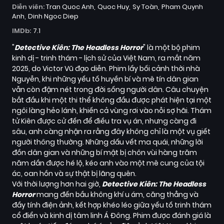
Diễn viên:
Tran Quoc Anh
Quoc Huy
Sy Toàn
Pham Quynh
Anh
Dinh Ngoc Diep
IMDb:
7.1
"
Detective Kiên: The Headless Horror
" là một bộ phim
kinh dị - trinh thám - lịch sử của Việt Nam, ra mắt năm
2025, do Victor Vũ đạo diễn. Phim lấy bối cảnh thời nhà
Nguyễn, khi những yếu tố huyền bí và mê tín dân gian
vẫn còn đậm nét trong đời sống người dân. Câu chuyện
bắt đầu khi một thi thể không đầu được phát hiện tại một
ngôi làng hẻo lánh, khiến cả vùng rơi vào nỗi sợ hãi. Thám
tử Kiên được cử đến để điều tra vụ án, nhưng càng đi
sâu, anh càng nhận ra rằng đây không chỉ là một vụ giết
người thông thường. Những dấu vết ma quái, những lời
đồn dân gian và những bí mật bị chôn vùi hàng trăm
năm dần được hé lộ, kéo anh vào một mê cung của tội
ác, oan hồn và sự thật bị lãng quên.
Với thời lượng hơn hai giờ,
Detective Kiên: The Headless
Horror
mang đến bầu không khí u ám, căng thẳng và
đầy tính điện ảnh, kết hợp khéo léo giữa yếu tố trinh thám
cổ điển và kinh dị tâm linh Á Đông. Phim được đánh giá là