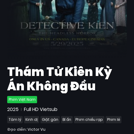
Quốc
Gia
Blog
Bộ
sưu
tập
Thám Tử Kiên Kỳ
Án Không Đầu
Phim Việt Nam
2025
Full HD Vietsub
Tâm lý
Kinh dị
Giật gân
Bí ẩn
Phim chiếu rạp
Phim lẻ
Đạo diễn:
Victor Vu