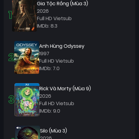
Gia Tộc Rồng (Mùa 3)
1
2026
Full HD Vietsub
IMDb: 8.3
Anh Hùng Odyssey
2
1997
Full HD Vietsub
IMDb: 7.0
Rick Và Morty (Mùa 9)
3
2026
Full HD Vietsub
IMDb: 9.0
Silo (Mùa 3)
2026