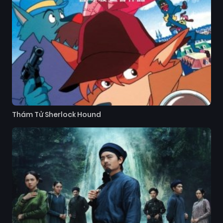
Thám Tử Sherlock Hound