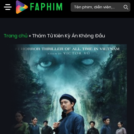
Faphim
Trang chủ
Phim
»
Thám Tử Kiên Kỳ Án Không Đầu
Mới
Phim
Lẻ
Phim
Bộ
Phim
Chiếu
Rạp
Thể
loại