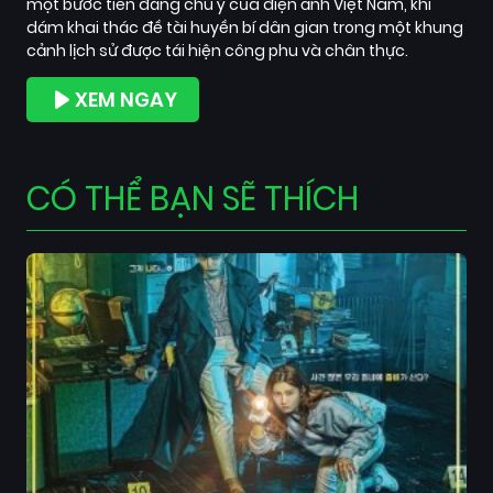
một bước tiến đáng chú ý của điện ảnh Việt Nam, khi
dám khai thác đề tài huyền bí dân gian trong một khung
cảnh lịch sử được tái hiện công phu và chân thực.
XEM NGAY
CÓ THỂ BẠN SẼ THÍCH