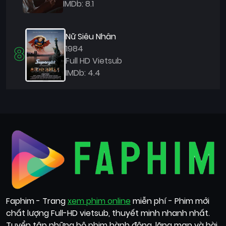
IMDb: 8.1
Nữ Siêu Nhân
8
1984
Full HD Vietsub
IMDb: 4.4
Faphim - Trang
xem phim online
miễn phí - Phim mới
chất lượng Full-HD vietsub, thuyết minh nhanh nhất.
Tuyển tập những bộ phim hành động, lãng mạn và hài