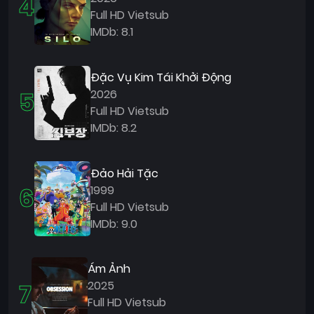
4
Full HD Vietsub
IMDb: 8.1
Đặc Vụ Kim Tái Khởi Động
5
2026
Full HD Vietsub
IMDb: 8.2
Đảo Hải Tặc
6
1999
Full HD Vietsub
IMDb: 9.0
Ám Ảnh
7
2025
Full HD Vietsub