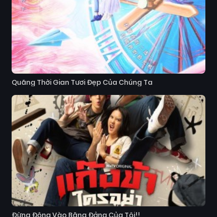
Quãng Thời Gian Tươi Đẹp Của Chúng Ta
Đừng Động Vào Băng Đảng Của Tôi!!