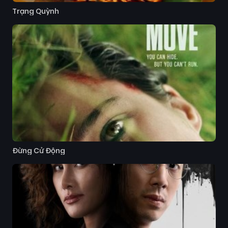
Trạng Quỳnh
Đừng Cử Động