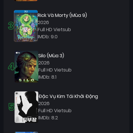
Rick Và Morty (Mùa 9)
3
2026
Full HD Vietsub
IMDb: 9.0
Silo (Mùa 3)
4
2026
Full HD Vietsub
IMDb: 8.1
Đặc Vụ Kim Tái Khởi Động
5
2026
Full HD Vietsub
IMDb: 8.2