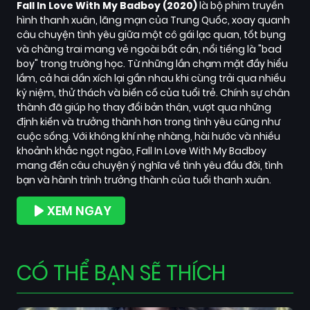
Fall In Love With My Badboy (2020)
là bộ phim truyền
hình thanh xuân, lãng mạn của Trung Quốc, xoay quanh
câu chuyện tình yêu giữa một cô gái lạc quan, tốt bụng
và chàng trai mang vẻ ngoài bất cần, nổi tiếng là "bad
boy" trong trường học. Từ những lần chạm mặt đầy hiểu
lầm, cả hai dần xích lại gần nhau khi cùng trải qua nhiều
kỷ niệm, thử thách và biến cố của tuổi trẻ. Chính sự chân
thành đã giúp họ thay đổi bản thân, vượt qua những
định kiến và trưởng thành hơn trong tình yêu cũng như
cuộc sống. Với không khí nhẹ nhàng, hài hước và nhiều
khoảnh khắc ngọt ngào, Fall In Love With My Badboy
mang đến câu chuyện ý nghĩa về tình yêu đầu đời, tình
bạn và hành trình trưởng thành của tuổi thanh xuân.
XEM NGAY
CÓ THỂ BẠN SẼ THÍCH