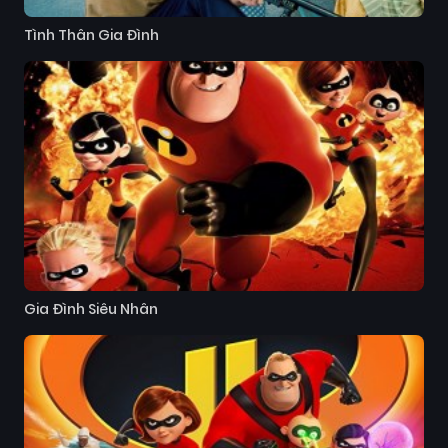
Tình Thân Gia Đình
Gia Đình Siêu Nhân