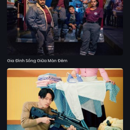
Gia Đình Sống Giữa Màn Đêm