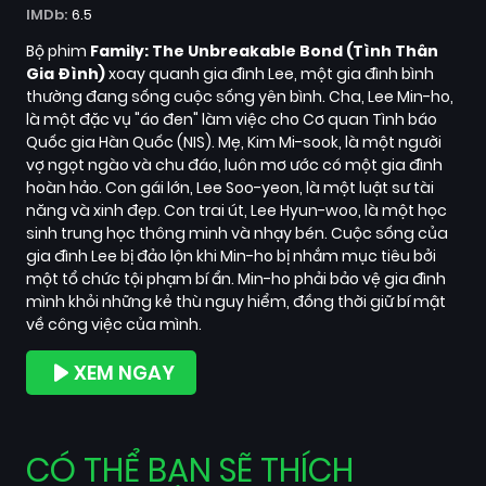
IMDb:
6.5
Bộ phim
Family: The Unbreakable Bond (Tình Thân
Gia Đình)
xoay quanh gia đình Lee, một gia đình bình
thường đang sống cuộc sống yên bình. Cha, Lee Min-ho,
là một đặc vụ "áo đen" làm việc cho Cơ quan Tình báo
Quốc gia Hàn Quốc (NIS). Mẹ, Kim Mi-sook, là một người
vợ ngọt ngào và chu đáo, luôn mơ ước có một gia đình
hoàn hảo. Con gái lớn, Lee Soo-yeon, là một luật sư tài
năng và xinh đẹp. Con trai út, Lee Hyun-woo, là một học
sinh trung học thông minh và nhạy bén. Cuộc sống của
gia đình Lee bị đảo lộn khi Min-ho bị nhắm mục tiêu bởi
một tổ chức tội phạm bí ẩn. Min-ho phải bảo vệ gia đình
mình khỏi những kẻ thù nguy hiểm, đồng thời giữ bí mật
về công việc của mình.
XEM NGAY
CÓ THỂ BẠN SẼ THÍCH