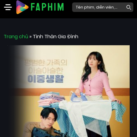
Faphim
Trang chủ
Phim
»
Tình Thân Gia Đình
Mới
Phim
Lẻ
Phim
Bộ
Phim
Chiếu
Rạp
Thể
loại