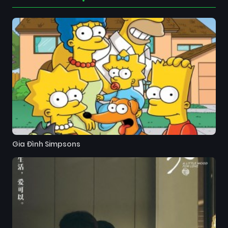
Gia Đình Simpsons