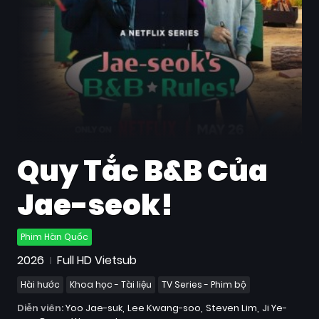
Quốc
Gia
Blog
Bộ
sưu
tập
Quy Tắc B&B Của
Jae-seok!
Phim Hàn Quốc
2026
Full HD Vietsub
Hài hước
Khoa học - Tài liệu
TV Series - Phim bộ
Diễn viên:
Yoo Jae-suk
Lee Kwang-soo
Steven Lim
Ji Ye-