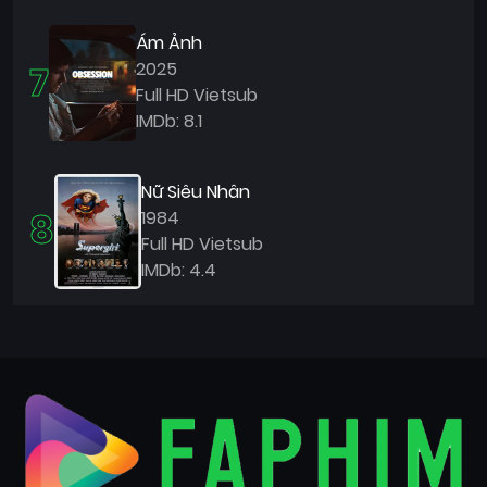
Ám Ảnh
7
2025
Full HD Vietsub
IMDb: 8.1
Nữ Siêu Nhân
8
1984
Full HD Vietsub
IMDb: 4.4