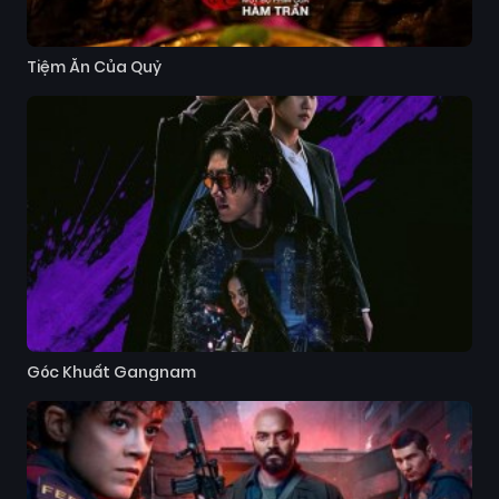
Tiệm Ăn Của Quỷ
Góc Khuất Gangnam