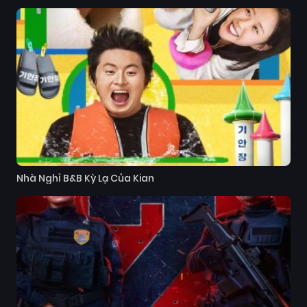
Nhà Nghỉ B&B Kỳ Lạ Của Kian