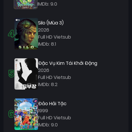
IMDb: 9.0
Silo (Mùa 3)
4
2026
Full HD Vietsub
IMDb: 8.1
Đặc Vụ Kim Tái Khởi Động
5
2026
Full HD Vietsub
IMDb: 8.2
Đảo Hải Tặc
6
1999
Full HD Vietsub
IMDb: 9.0