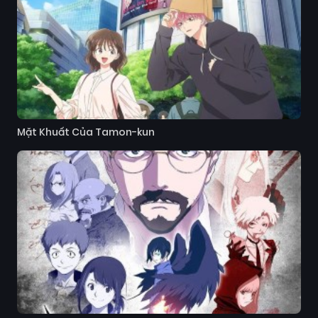
Mặt Khuất Của Tamon-kun