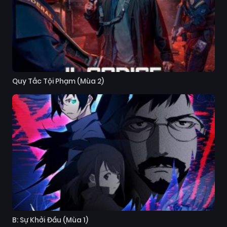
Quy Tắc Tội Phạm (Mùa 2)
B: Sự Khởi Đầu (Mùa 1)