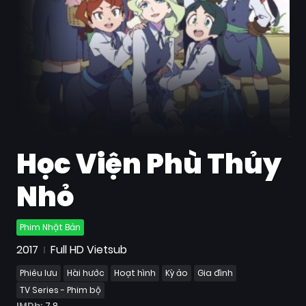
Quốc
Gia
Blog
Bộ
sưu
tập
Học Viện Phù Thủy
Nhỏ
Phim Nhật Bản
2017
Full HD Vietsub
Phiêu lưu
Hài hước
Hoạt hình
Kỳ ảo
Gia đình
TV Series - Phim bộ
IMDb:
7.8