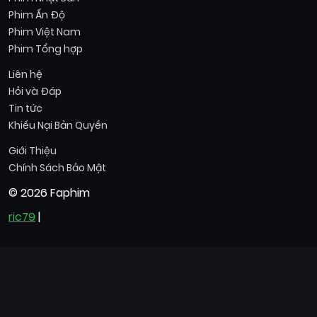
Phim Ấn Độ
Phim Việt Nam
Phim Tổng hợp
Liên hệ
Hỏi và Đáp
Tin tức
Khiếu Nại Bản Quyền
Giới Thiệu
Chính Sách Bảo Mật
© 2026 Faphim
ric79
|