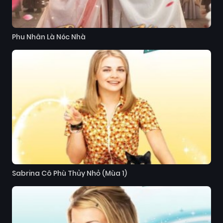
Phu Nhân Là Nóc Nhà
Sabrina Cô Phù Thủy Nhỏ (Mùa 1)