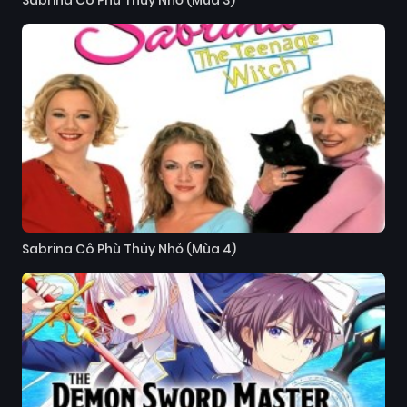
Sabrina Cô Phù Thủy Nhỏ (Mùa 3)
Sabrina Cô Phù Thủy Nhỏ (Mùa 4)