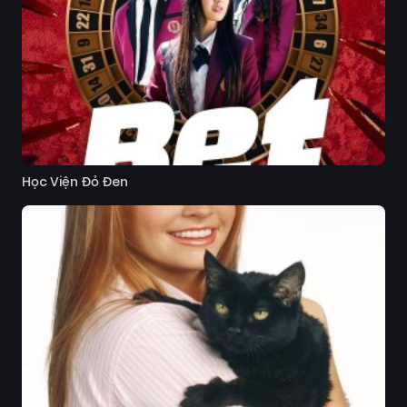
Học Viện Đỏ Đen