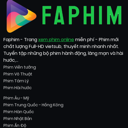
Faphim - Trang
xem phim online
miễn phí - Phim mới
chất lượng Full-HD vietsub, thuyết minh nhanh nhất.
Tuyển tập những bộ phim hành động, lãng mạn và hài
hước,...
Phim Viễn tưởng
Phim Võ Thuật
Phim Tâm Lý
Phim Hài hước
Phim Âu - Mỹ
Phim Trung Quốc - Hồng Kông
Phim Hàn Quốc
Phim Nhật Bản
Phim Ấn Độ