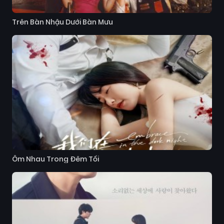
Trên Bàn Nhậu Dưới Bàn Mưu
Ôm Nhau Trong Đêm Tối