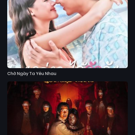
Chờ Ngày Ta Yêu Nhau