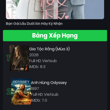
Bạn Gái Lầu Dưới Xin Hãy Ký Nhận
Bảng Xếp Hạng
Gia Tộc Rồng (Mùa 3)
1
2026
Full HD Vietsub
IMDb: 8.3
Anh Hùng Odyssey
2
1997
Full HD Vietsub
IMDb: 7.0