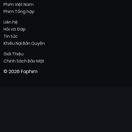
Phim Việt Nam
Phim Tổng hợp
Liên hệ
Hỏi và Đáp
Tin tức
Khiếu Nại Bản Quyền
Giới Thiệu
Chính Sách Bảo Mật
© 2026 Faphim