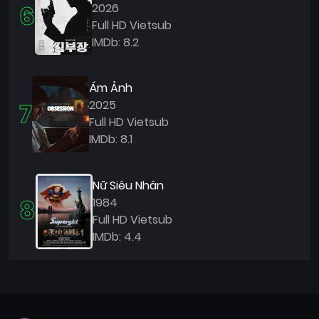
6
2026
Full HD Vietsub
IMDb: 8.2
Ám Ảnh
7
2025
Full HD Vietsub
IMDb: 8.1
Nữ Siêu Nhân
8
1984
Full HD Vietsub
IMDb: 4.4