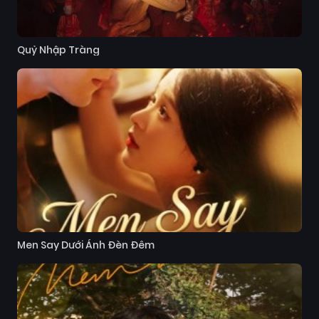
Quỷ Nhập Tràng
Men Say Dưới Ánh Đèn Đêm