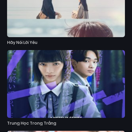
Hãy Nói Lời Yêu
Trung Học Trong Trắng