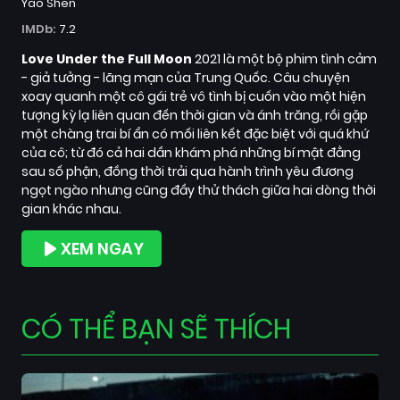
Yao Shen
IMDb:
7.2
Love Under the Full Moon
2021 là một bộ phim tình cảm
- giả tưởng - lãng mạn của Trung Quốc. Câu chuyện
xoay quanh một cô gái trẻ vô tình bị cuốn vào một hiện
tượng kỳ lạ liên quan đến thời gian và ánh trăng, rồi gặp
một chàng trai bí ẩn có mối liên kết đặc biệt với quá khứ
của cô; từ đó cả hai dần khám phá những bí mật đằng
sau số phận, đồng thời trải qua hành trình yêu đương
ngọt ngào nhưng cũng đầy thử thách giữa hai dòng thời
gian khác nhau.
XEM NGAY
CÓ THỂ BẠN SẼ THÍCH