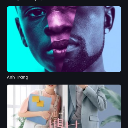
Ánh Trăng