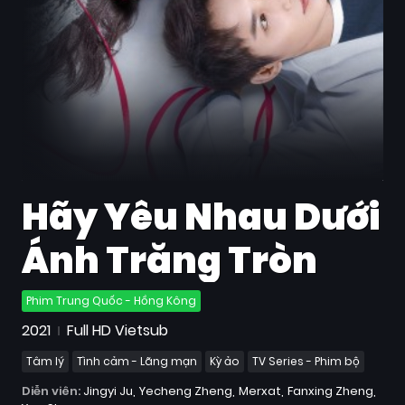
Quốc
Gia
Blog
Bộ
sưu
tập
Hãy Yêu Nhau Dưới
Ánh Trăng Tròn
Phim Trung Quốc - Hồng Kông
2021
Full HD Vietsub
Tâm lý
Tình cảm - Lãng mạn
Kỳ ảo
TV Series - Phim bộ
Diễn viên:
Jingyi Ju
Yecheng Zheng
Merxat
Fanxing Zheng