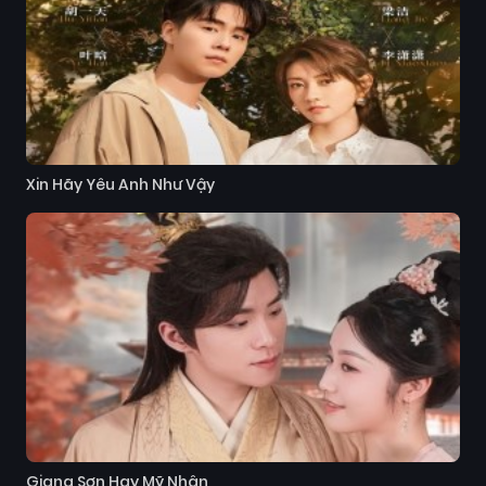
Xin Hãy Yêu Anh Như Vậy
Giang Sơn Hay Mỹ Nhân