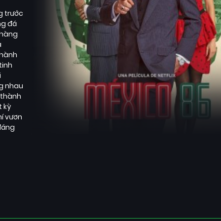
g trước
ng đá
i hàng
a
thành
tinh
i
ng nhau
i thành
t kỳ
hí vươn
 đáng