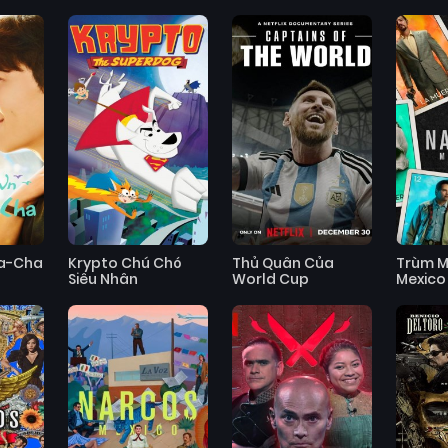
a-Cha
Krypto Chú Chó
Thủ Quân Của
Trùm M
Siêu Nhân
World Cup
Mexico 