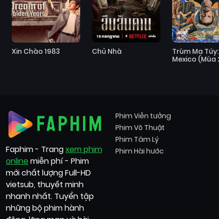
Xin Chào 1983
Chủ Nhà
Trùm Ma Túy:
Mexico (Mùa 
Phim Viễn tưởng
Phim Võ Thuật
Phim Tâm Lý
Faphim - Trang
xem phim
Phim Hài hước
online
miễn phí - Phim
mới chất lượng Full-HD
vietsub, thuyết minh
nhanh nhất. Tuyển tập
những bộ phim hành