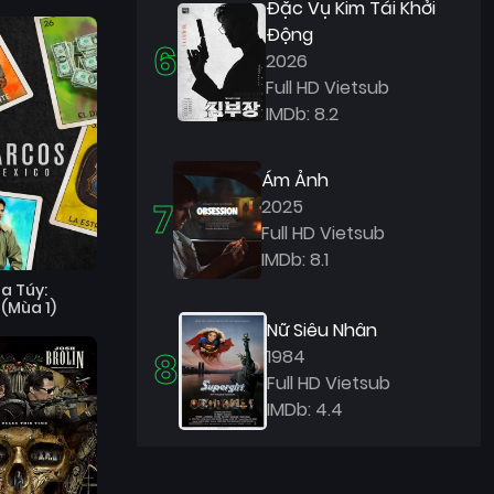
Đặc Vụ Kim Tái Khởi
Động
6
2026
Full HD Vietsub
IMDb: 8.2
Ám Ảnh
7
2025
Full HD Vietsub
IMDb: 8.1
a Túy:
(Mùa 1)
Nữ Siêu Nhân
8
1984
Full HD Vietsub
IMDb: 4.4