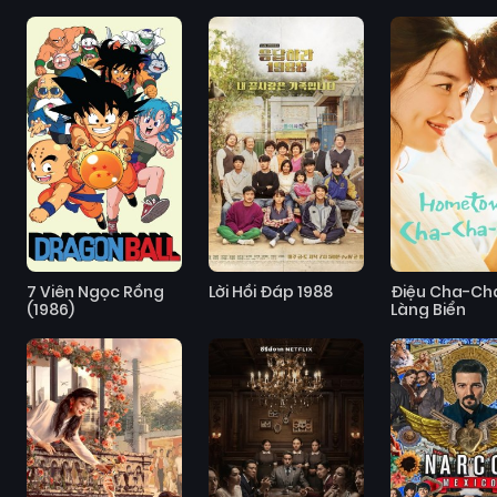
7 Viên Ngọc Rồng
Lời Hồi Đáp 1988
Điệu Cha-Ch
(1986)
Làng Biển