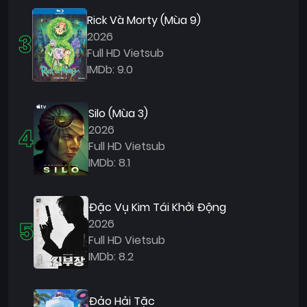
Rick Và Morty (Mùa 9)
3
2026
Full HD Vietsub
IMDb: 9.0
Silo (Mùa 3)
4
2026
Full HD Vietsub
IMDb: 8.1
Đặc Vụ Kim Tái Khởi Động
5
2026
Full HD Vietsub
IMDb: 8.2
Đảo Hải Tặc