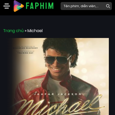
Faphim
Trang chủ
Phim
»
Michael
Mới
Phim
Lẻ
Phim
Bộ
Phim
Chiếu
Rạp
Thể
loại