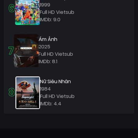
6
1999
Full HD Vietsub
IMDb: 9.0
Ám Ảnh
7
2025
Full HD Vietsub
IMDb: 8.1
Nữ Siêu Nhân
8
1984
Full HD Vietsub
IMDb: 4.4