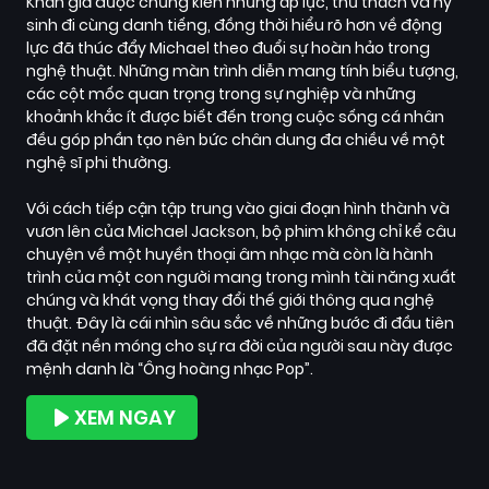
Khán giả được chứng kiến những áp lực, thử thách và hy
sinh đi cùng danh tiếng, đồng thời hiểu rõ hơn về động
lực đã thúc đẩy Michael theo đuổi sự hoàn hảo trong
nghệ thuật. Những màn trình diễn mang tính biểu tượng,
các cột mốc quan trọng trong sự nghiệp và những
khoảnh khắc ít được biết đến trong cuộc sống cá nhân
đều góp phần tạo nên bức chân dung đa chiều về một
nghệ sĩ phi thường.
Với cách tiếp cận tập trung vào giai đoạn hình thành và
vươn lên của Michael Jackson, bộ phim không chỉ kể câu
chuyện về một huyền thoại âm nhạc mà còn là hành
trình của một con người mang trong mình tài năng xuất
chúng và khát vọng thay đổi thế giới thông qua nghệ
thuật. Đây là cái nhìn sâu sắc về những bước đi đầu tiên
đã đặt nền móng cho sự ra đời của người sau này được
mệnh danh là “Ông hoàng nhạc Pop”.
XEM NGAY