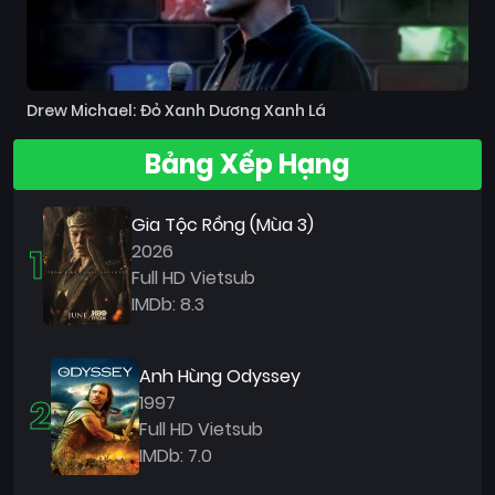
Drew Michael: Đỏ Xanh Dương Xanh Lá
Bảng Xếp Hạng
Gia Tộc Rồng (Mùa 3)
1
2026
Full HD Vietsub
IMDb: 8.3
Anh Hùng Odyssey
2
1997
Full HD Vietsub
IMDb: 7.0