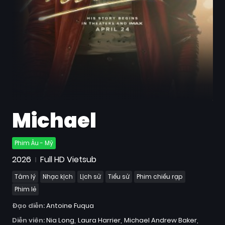
Quốc
Gia
Blog
Bộ
sưu
tập
Michael
Phim Âu - Mỹ
2026
Full HD Vietsub
Tâm lý
Nhạc kịch
Lịch sử
Tiểu sử
Phim chiếu rạp
Phim lẻ
Đạo diễn:
Antoine Fuqua
Diễn viên:
Nia Long
Laura Harrier
Michael Andrew Baker