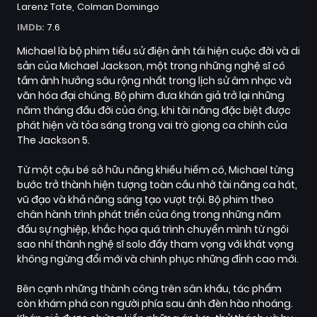
Larenz Tate
Colman Domingo
IMDb:
7.6
Michael là bộ phim tiểu sử điện ảnh tái hiện cuộc đời và di
sản của Michael Jackson, một trong những nghệ sĩ có
tầm ảnh hưởng sâu rộng nhất trong lịch sử âm nhạc và
văn hóa đại chúng. Bộ phim đưa khán giả trở lại những
năm tháng đầu đời của ông, khi tài năng đặc biệt được
phát hiện và tỏa sáng trong vai trò giọng ca chính của
The Jackson 5.
Từ một cậu bé sở hữu năng khiếu hiếm có, Michael từng
bước trở thành hiện tượng toàn cầu nhờ tài năng ca hát,
vũ đạo và khả năng sáng tạo vượt trội. Bộ phim theo
chân hành trình phát triển của ông trong những năm
đầu sự nghiệp, khắc họa quá trình chuyển mình từ ngôi
sao nhí thành nghệ sĩ solo đầy tham vọng với khát vọng
không ngừng đổi mới và chinh phục những đỉnh cao mới.
Bên cạnh những thành công trên sân khấu, tác phẩm
còn khám phá con người phía sau ánh đèn hào nhoáng.