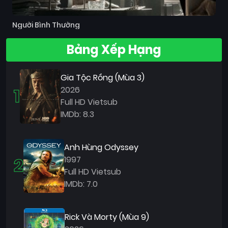
Người Bình Thường
Bảng Xếp Hạng
Gia Tộc Rồng (Mùa 3)
1
2026
Full HD Vietsub
IMDb: 8.3
Anh Hùng Odyssey
2
1997
Full HD Vietsub
IMDb: 7.0
Rick Và Morty (Mùa 9)