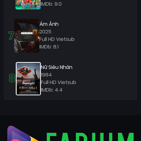
IMDb: 9.0
Ám Ảnh
7
2025
Full HD Vietsub
IMDb: 8.1
Nữ Siêu Nhân
8
1984
Full HD Vietsub
IMDb: 4.4