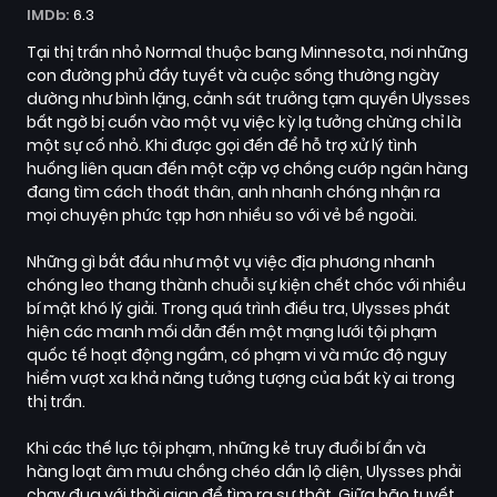
IMDb:
6.3
Tại thị trấn nhỏ Normal thuộc bang Minnesota, nơi những
con đường phủ đầy tuyết và cuộc sống thường ngày
dường như bình lặng, cảnh sát trưởng tạm quyền Ulysses
bất ngờ bị cuốn vào một vụ việc kỳ lạ tưởng chừng chỉ là
một sự cố nhỏ. Khi được gọi đến để hỗ trợ xử lý tình
huống liên quan đến một cặp vợ chồng cướp ngân hàng
đang tìm cách thoát thân, anh nhanh chóng nhận ra
mọi chuyện phức tạp hơn nhiều so với vẻ bề ngoài.
Những gì bắt đầu như một vụ việc địa phương nhanh
chóng leo thang thành chuỗi sự kiện chết chóc với nhiều
bí mật khó lý giải. Trong quá trình điều tra, Ulysses phát
hiện các manh mối dẫn đến một mạng lưới tội phạm
quốc tế hoạt động ngầm, có phạm vi và mức độ nguy
hiểm vượt xa khả năng tưởng tượng của bất kỳ ai trong
thị trấn.
Khi các thế lực tội phạm, những kẻ truy đuổi bí ẩn và
hàng loạt âm mưu chồng chéo dần lộ diện, Ulysses phải
chạy đua với thời gian để tìm ra sự thật. Giữa bão tuyết,