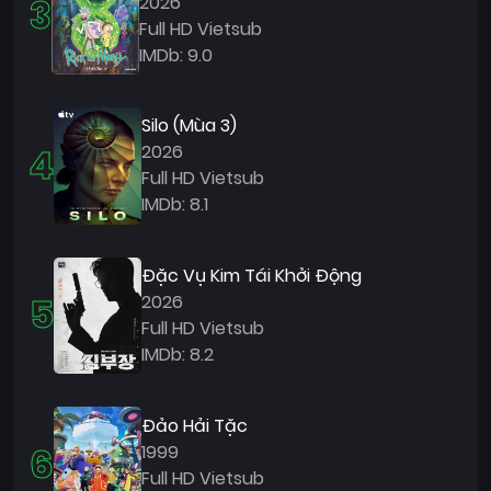
3
2026
Full HD Vietsub
IMDb: 9.0
Silo (Mùa 3)
4
2026
Full HD Vietsub
IMDb: 8.1
Đặc Vụ Kim Tái Khởi Động
5
2026
Full HD Vietsub
IMDb: 8.2
Đảo Hải Tặc
6
1999
Full HD Vietsub