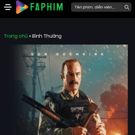
Faphim
Trang chủ
Phim
»
Bình Thường
Mới
Phim
Lẻ
Phim
Bộ
Phim
Chiếu
Rạp
Thể
loại