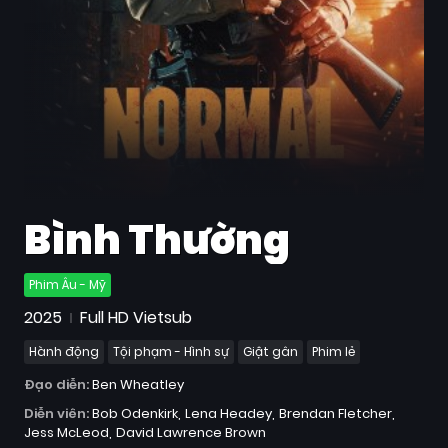
Quốc
Gia
Blog
Bộ
sưu
tập
Bình Thường
Phim Âu - Mỹ
2025
Full HD Vietsub
Hành động
Tội phạm - Hình sự
Giật gân
Phim lẻ
Đạo diễn:
Ben Wheatley
Diễn viên:
Bob Odenkirk
Lena Headey
Brendan Fletcher
Jess McLeod
David Lawrence Brown