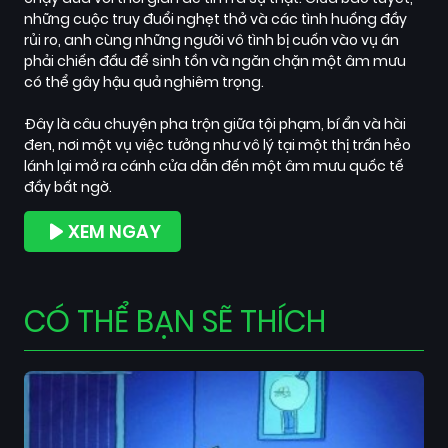
những cuộc truy đuổi nghẹt thở và các tình huống đầy
rủi ro, anh cùng những người vô tình bị cuốn vào vụ án
phải chiến đấu để sinh tồn và ngăn chặn một âm mưu
có thể gây hậu quả nghiêm trọng.
Đây là câu chuyện pha trộn giữa tội phạm, bí ẩn và hài
đen, nơi một vụ việc tưởng như vô lý tại một thị trấn hẻo
lánh lại mở ra cánh cửa dẫn đến một âm mưu quốc tế
đầy bất ngờ.
XEM NGAY
CÓ THỂ BẠN SẼ THÍCH