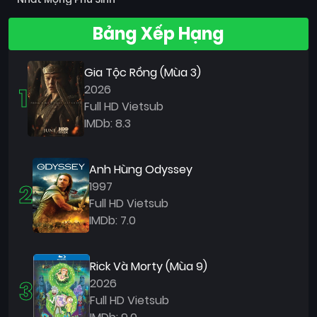
Bảng Xếp Hạng
Gia Tộc Rồng (Mùa 3)
1
2026
Full HD Vietsub
IMDb: 8.3
Anh Hùng Odyssey
2
1997
Full HD Vietsub
IMDb: 7.0
Rick Và Morty (Mùa 9)
3
2026
Full HD Vietsub