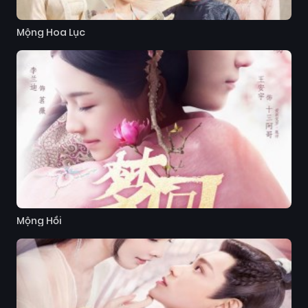
Mộng Hoa Lục
Mộng Hồi