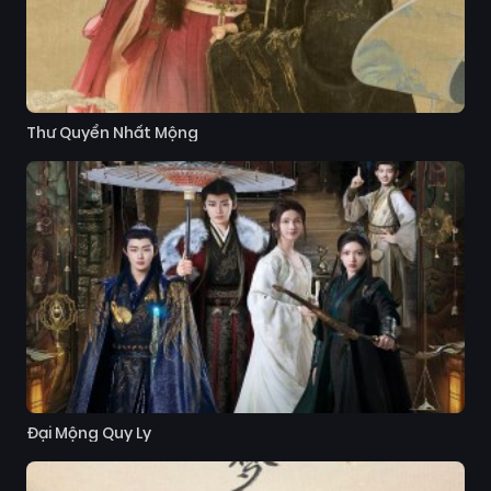
Thư Quyển Nhất Mộng
Đại Mộng Quy Ly