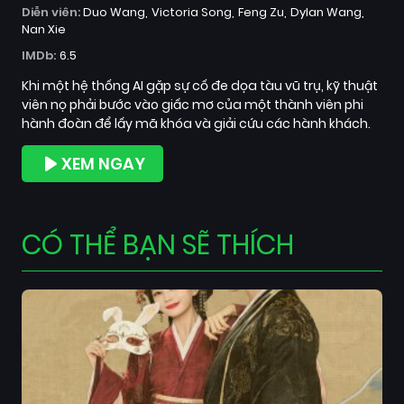
Diễn viên:
Duo Wang
Victoria Song
Feng Zu
Dylan Wang
Nan Xie
IMDb:
6.5
Khi một hệ thống AI gặp sự cố đe dọa tàu vũ trụ, kỹ thuật
viên nọ phải bước vào giấc mơ của một thành viên phi
hành đoàn để lấy mã khóa và giải cứu các hành khách.
XEM NGAY
CÓ THỂ BẠN SẼ THÍCH