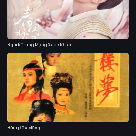
Người Trong Mộng Xuân Khuê
Hồng Lâu Mộng