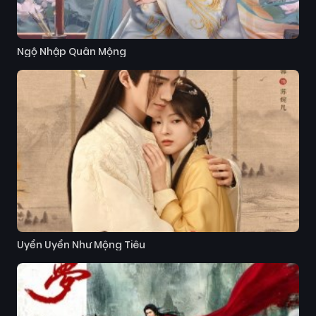
Ngộ Nhập Quân Mộng
Uyển Uyển Như Mộng Tiêu