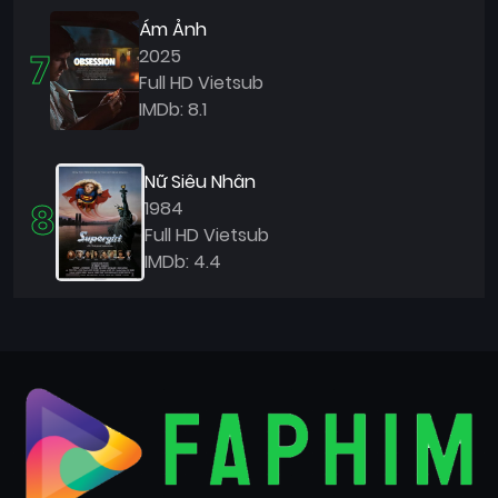
Ám Ảnh
7
2025
Full HD Vietsub
IMDb: 8.1
Nữ Siêu Nhân
8
1984
Full HD Vietsub
IMDb: 4.4