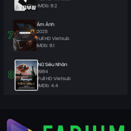
IMDb: 8.2
Ám Ảnh
7
2025
Full HD Vietsub
IMDb: 8.1
Nữ Siêu Nhân
8
1984
Full HD Vietsub
IMDb: 4.4