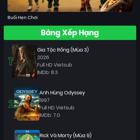
Buổi Hẹn Chơi
Bảng Xếp Hạng
Gia Tộc Rồng (Mùa 3)
1
2026
Full HD Vietsub
IMDb: 8.3
Anh Hùng Odyssey
2
1997
Full HD Vietsub
IMDb: 7.0
Rick Và Morty (Mùa 9)