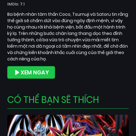
IMDb:
7.1
Ba bệnh nhân tâm thần Coco, Tsumuji và Satoru tin rằng
thế giới sẽ chấm dứt vào đúng ngày định mệnh, vì vậy
họ cùng nhau rời khỏi bệnh viện, bắt đầu một hành trình
kỳ lạ. Trên những bước chân lang thang dọc theo đỉnh
tường thành, cả ba vừa trò chuyện vừa mải miết tìm
kiếm một nơi dã ngoại có tầm nhìn đẹp nhất, để chờ đón
và chứng kiến khoảnh khắc cuối cùng của thế giới theo
cách riêng của họ.
XEM NGAY
CÓ THỂ BẠN SẼ THÍCH