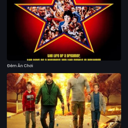
Đêm Ăn Chơi