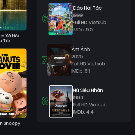
Đảo Hải Tặc
6
1999
Full HD Vietsub
IMDb: 9.0
ia Xã Hội
u Tôi
Ám Ảnh
7
2025
Full HD Vietsub
IMDb: 8.1
Nữ Siêu Nhân
8
1984
Full HD Vietsub
IMDb: 4.4
n Snoopy