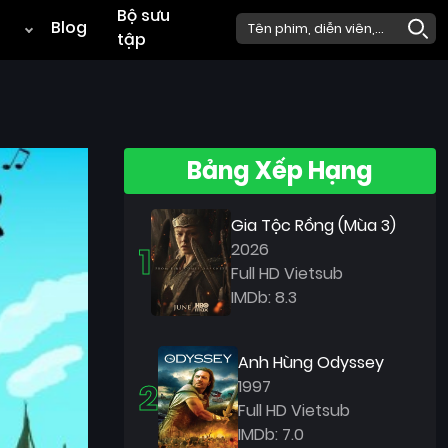
Bộ sưu
Blog
tập
Bảng Xếp Hạng
Gia Tộc Rồng (Mùa 3)
1
2026
Full HD Vietsub
IMDb: 8.3
Anh Hùng Odyssey
2
1997
Full HD Vietsub
IMDb: 7.0