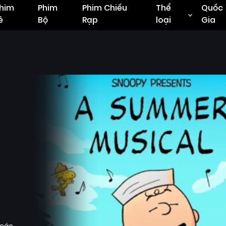
him
Phim
Phim Chiếu
Thể
Quốc
ẻ
Bộ
Rạp
loại
Gia
 các