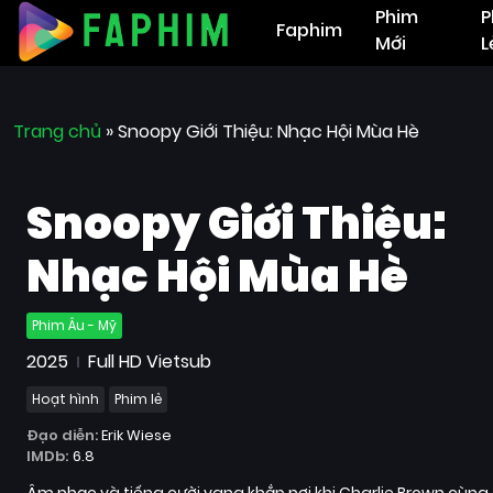
Phim
P
Faphim
Mới
L
Trang chủ
»
Snoopy Giới Thiệu: Nhạc Hội Mùa Hè
Snoopy Giới Thiệu:
Nhạc Hội Mùa Hè
Phim Âu - Mỹ
2025
Full HD Vietsub
Hoạt hình
Phim lẻ
Đạo diễn:
Erik Wiese
IMDb:
6.8
Âm nhạc và tiếng cười vang khắp nơi khi Charlie Brown cùng