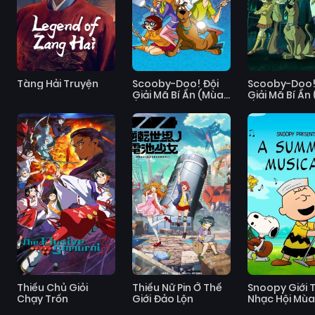
Tàng Hải Truyện
Scooby-Doo! Đội
Scooby-Doo!
Giải Mã Bí Ẩn (Mùa
Giải Mã Bí Ẩn
1)
2)
Thiếu Chủ Giỏi
Thiếu Nữ Pin Ở Thế
Snoopy Giới T
Chạy Trốn
Giới Đảo Lộn
Nhạc Hội Mùa