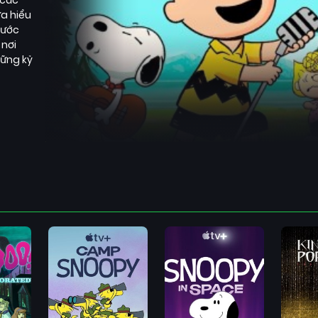
ưa hiểu
rước
 nơi
hững kỷ