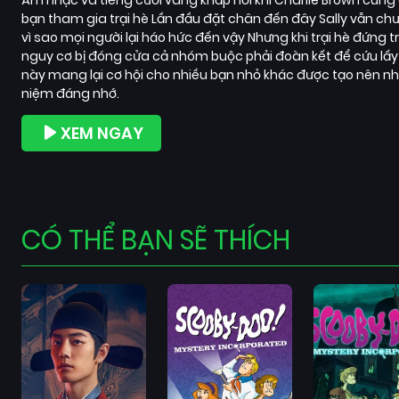
bạn tham gia trại hè Lần đầu đặt chân đến đây Sally vẫn ch
vì sao mọi người lại háo hức đến vậy Nhưng khi trại hè đứng t
nguy cơ bị đóng cửa cả nhóm buộc phải đoàn kết để cứu lấy
này mang lại cơ hội cho nhiều bạn nhỏ khác được tạo nên n
niệm đáng nhớ.
XEM NGAY
CÓ THỂ BẠN SẼ THÍCH