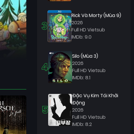
Rick Và Morty (Mùa 9)
3
2026
Full HD Vietsub
IMDb: 9.0
Silo (Mùa 3)
4
2026
Full HD Vietsub
IMDb: 8.1
Đặc Vụ Kim Tái Khởi
Động
5
2026
Full HD Vietsub
IMDb: 8.2