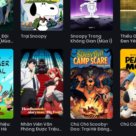
 Đội
Trại Snoopy
Snoopy Trong
Thiếu G
 (Mùa
Không Gian (Mùa 1)
Đen Yê
hiệu:
Nhân Viên Văn
Chú Chó Scooby-
Chú Cú
 Hè
Phòng Được Triệu
Doo: Trại Hè Đáng
Hồi Thành Tứ Đại
Sợ