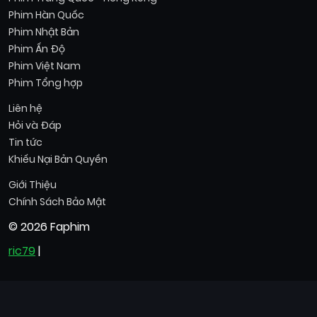
Phim Hàn Quốc
Phim Nhật Bản
Phim Ấn Độ
Phim Việt Nam
Phim Tổng hợp
Liên hệ
Hỏi và Đáp
Tin tức
Khiếu Nại Bản Quyền
Giới Thiệu
Chính Sách Bảo Mật
© 2026 Faphim
ric79
|