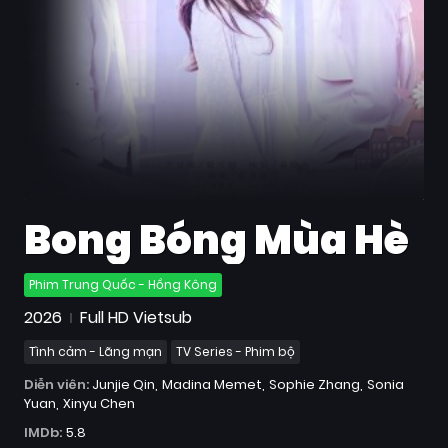
Quốc
Gia
Blog
Bộ
sưu
tập
Bong Bóng Mùa Hè
Phim Trung Quốc - Hồng Kông
2026
Full HD Vietsub
Tình cảm - Lãng mạn
TV Series - Phim bộ
Diễn viên:
Junjie Qin
Madina Memet
Sophie Zhang
Sonia
Yuan
Xinyu Chen
IMDb:
5.8