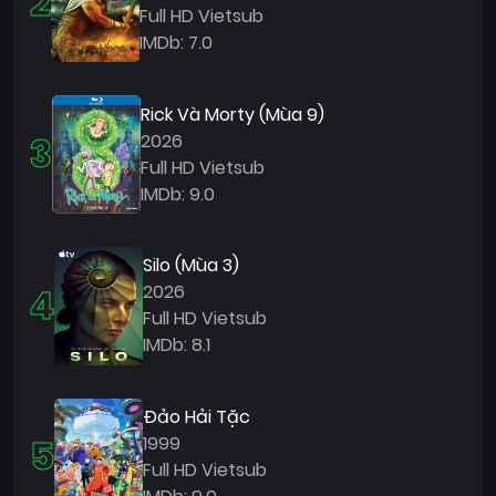
2
Full HD Vietsub
IMDb: 7.0
Rick Và Morty (Mùa 9)
3
2026
Full HD Vietsub
IMDb: 9.0
Silo (Mùa 3)
4
2026
Full HD Vietsub
IMDb: 8.1
Đảo Hải Tặc
5
1999
Full HD Vietsub