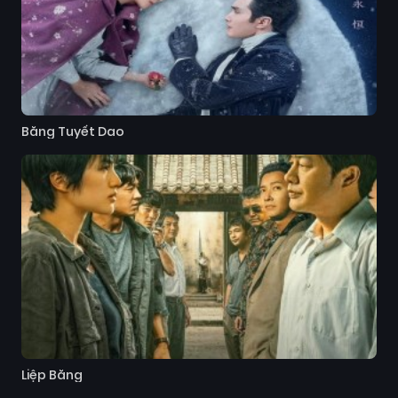
Băng Tuyết Dao
Liệp Băng