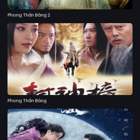
Phong Thần Bảng 2
Phong Thần Bảng