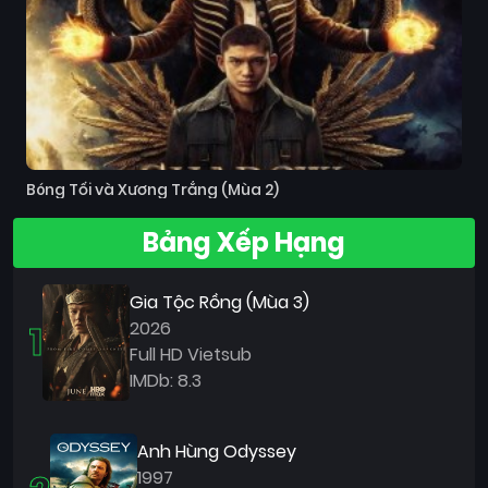
Bóng Tối và Xương Trắng (Mùa 2)
Bảng Xếp Hạng
Gia Tộc Rồng (Mùa 3)
1
2026
Full HD Vietsub
IMDb: 8.3
Anh Hùng Odyssey
1997