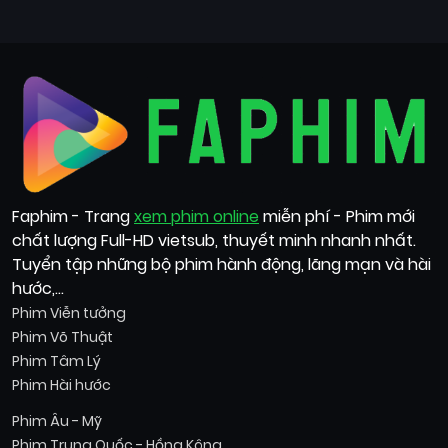
Faphim - Trang
xem phim online
miễn phí - Phim mới
chất lượng Full-HD vietsub, thuyết minh nhanh nhất.
Tuyển tập những bộ phim hành động, lãng mạn và hài
hước,...
Phim Viễn tưởng
Phim Võ Thuật
Phim Tâm Lý
Phim Hài hước
Phim Âu - Mỹ
Phim Trung Quốc - Hồng Kông