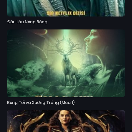
Đầu Lâu Nóng Bỏng
Bóng Tối và Xương Trắng (Mùa 1)