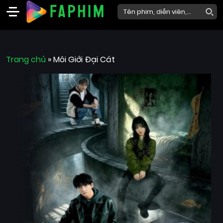
Faphim
Trang chủ
Phim
»
Môi Giới Đại Cát
Mới
Phim
Lẻ
Phim
Bộ
Phim
Chiếu
Rạp
Thể
loại