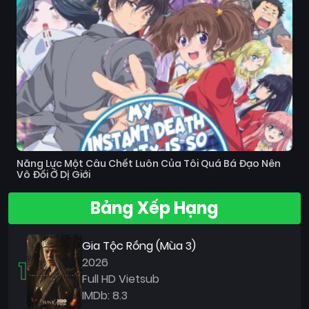
Năng Lực Một Câu Chết Luôn Của Tôi Quá Bá Đạo Nên
Vô Đối Ở Dị Giới
Bảng Xếp Hạng
Gia Tộc Rồng (Mùa 3)
1
2026
Full HD Vietsub
IMDb: 8.3