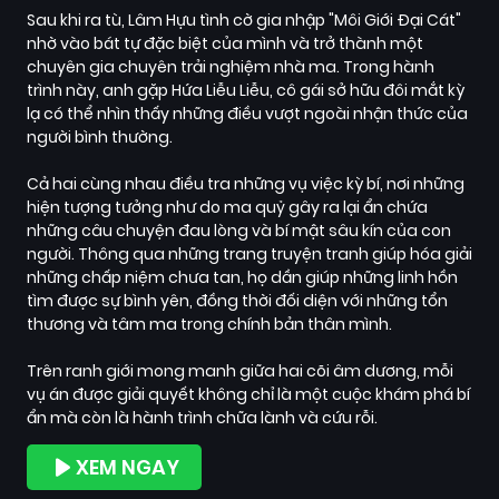
Sau khi ra tù, Lâm Hựu tình cờ gia nhập "Môi Giới Đại Cát"
nhờ vào bát tự đặc biệt của mình và trở thành một
chuyên gia chuyên trải nghiệm nhà ma. Trong hành
trình này, anh gặp Hứa Liễu Liễu, cô gái sở hữu đôi mắt kỳ
lạ có thể nhìn thấy những điều vượt ngoài nhận thức của
người bình thường.
Cả hai cùng nhau điều tra những vụ việc kỳ bí, nơi những
hiện tượng tưởng như do ma quỷ gây ra lại ẩn chứa
những câu chuyện đau lòng và bí mật sâu kín của con
người. Thông qua những trang truyện tranh giúp hóa giải
những chấp niệm chưa tan, họ dần giúp những linh hồn
tìm được sự bình yên, đồng thời đối diện với những tổn
thương và tâm ma trong chính bản thân mình.
Trên ranh giới mong manh giữa hai cõi âm dương, mỗi
vụ án được giải quyết không chỉ là một cuộc khám phá bí
ẩn mà còn là hành trình chữa lành và cứu rỗi.
XEM NGAY