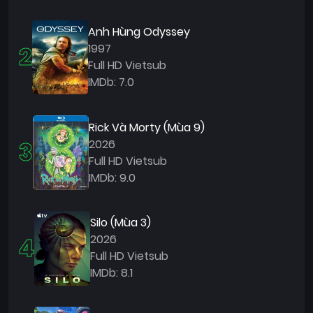
Anh Hùng Odyssey
2
1997
Full HD Vietsub
IMDb: 7.0
Rick Và Morty (Mùa 9)
3
2026
Full HD Vietsub
IMDb: 9.0
Silo (Mùa 3)
4
2026
Full HD Vietsub
IMDb: 8.1