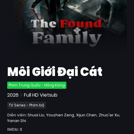
Quốc
Gia
Blog
Bộ
sưu
tập
Môi Giới Đại Cát
Phim Trung Quốc - Hồng Kông
2026
Full HD Vietsub
TV Series - Phim bộ
Diễn viên:
Shuai Liu
Youzhen Zeng
Xijun Chen
Zhuo'er Xu
Yanan Shi
IMDb:
0