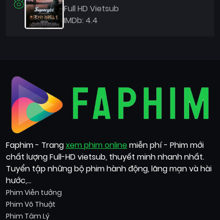
8
Full HD Vietsub
IMDb: 4.4
Faphim - Trang
xem phim online
miễn phí - Phim mới
chất lượng Full-HD vietsub, thuyết minh nhanh nhất.
Tuyển tập những bộ phim hành động, lãng mạn và hài
hước,...
Phim Viễn tưởng
Phim Võ Thuật
Phim Tâm Lý