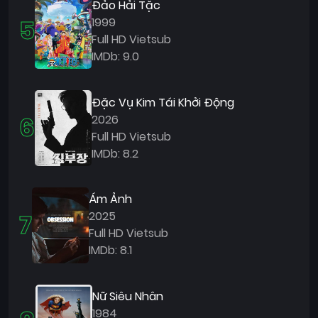
Đảo Hải Tặc
5
1999
Full HD Vietsub
IMDb: 9.0
Đặc Vụ Kim Tái Khởi Động
6
2026
Full HD Vietsub
IMDb: 8.2
Ám Ảnh
7
2025
Full HD Vietsub
IMDb: 8.1
Nữ Siêu Nhân
1984