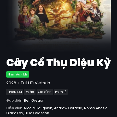
Quốc
Gia
Blog
Bộ
sưu
tập
Cây Cổ Thụ Diệu Kỳ
Phim Âu - Mỹ
2026
Full HD Vietsub
Phiêu lưu
Kỳ ảo
Gia đình
Phim lẻ
Đạo diễn:
Ben Gregor
Diễn viên:
Nicola Coughlan
Andrew Garfield
Nonso Anozie
Claire Foy
Billie Gadsdon