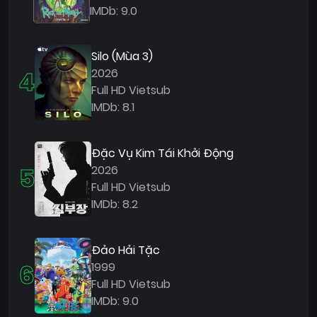
IMDb: 9.0
Silo (Mùa 3)
4
2026
Full HD Vietsub
IMDb: 8.1
Đặc Vụ Kim Tái Khởi Động
5
2026
Full HD Vietsub
IMDb: 8.2
Đảo Hải Tặc
6
1999
Full HD Vietsub
IMDb: 9.0