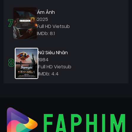
Ám Ảnh
7
2025
Full HD Vietsub
IMDb: 8.1
Nữ Siêu Nhân
8
1984
Full HD Vietsub
IMDb: 4.4