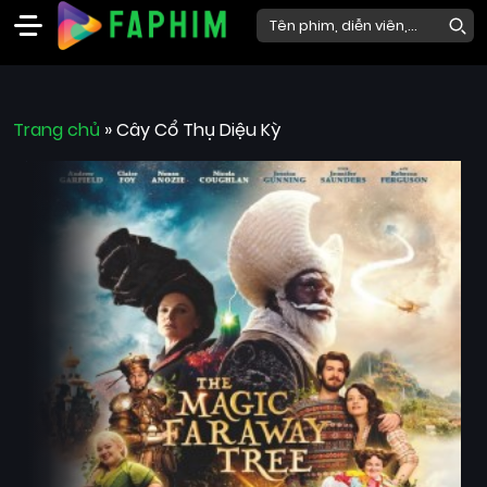
Faphim
Trang chủ
Phim
»
Cây Cổ Thụ Diệu Kỳ
Mới
Phim
Lẻ
Phim
Bộ
Phim
Chiếu
Rạp
Thể
loại