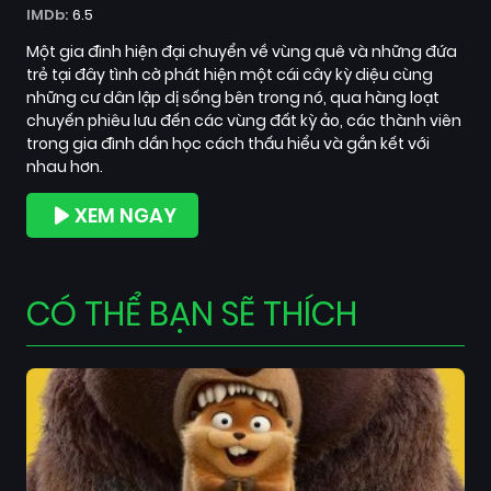
IMDb:
6.5
Một gia đình hiện đại chuyển về vùng quê và những đứa
trẻ tại đây tình cờ phát hiện một cái cây kỳ diệu cùng
những cư dân lập dị sống bên trong nó, qua hàng loạt
chuyến phiêu lưu đến các vùng đất kỳ ảo, các thành viên
trong gia đình dần học cách thấu hiểu và gắn kết với
nhau hơn.
XEM NGAY
CÓ THỂ BẠN SẼ THÍCH