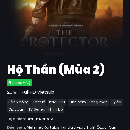
Quốc
Gia
Blog
Bộ
sưu
tập
Hộ Thần (Mùa 2)
Phim Âu - Mỹ
2019
Full HD Vietsub
Hành động
Tâm lý
Phiêu lưu
Tình cảm - Lãng mạn
Kỳ ảo
Giật gân
TV Series - Phim bộ
Đạo diễn:
Binnur Karaevli
Diễn viên:
Mehmet Kurtulus
Funda Eryigit
Halit Özgür Sari