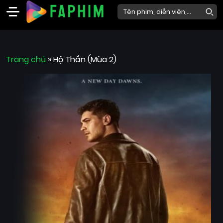
Faphim
Trang chủ
Phim
»
Hộ Thần (Mùa 2)
Mới
Phim
Lẻ
Phim
Bộ
Phim
Chiếu
Rạp
Thể
loại