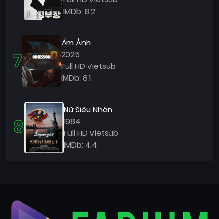
IMDb: 8.2
Ám Ảnh
7
2025
Full HD Vietsub
IMDb: 8.1
Nữ Siêu Nhân
8
1984
Full HD Vietsub
IMDb: 4.4