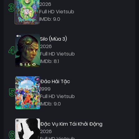
3
2026
Full HD Vietsub
IMDb: 9.0
Silo (Mùa 3)
4
2026
Full HD Vietsub
IMDb: 8.1
Đảo Hải Tặc
5
1999
Full HD Vietsub
IMDb: 9.0
Đặc Vụ Kim Tái Khởi Động
6
2026
Full HD Vietsub