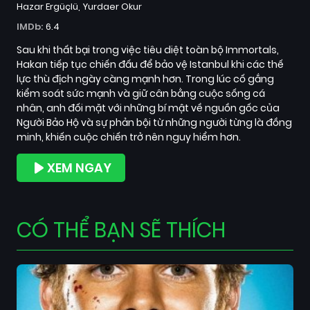
Hazar Ergüçlü
Yurdaer Okur
IMDb:
6.4
Sau khi thất bại trong việc tiêu diệt toàn bộ Immortals,
Hakan tiếp tục chiến đấu để bảo vệ Istanbul khi các thế
lực thù địch ngày càng mạnh hơn. Trong lúc cố gắng
kiểm soát sức mạnh và giữ cân bằng cuộc sống cá
nhân, anh đối mặt với những bí mật về nguồn gốc của
Người Bảo Hộ và sự phản bội từ những người từng là đồng
minh, khiến cuộc chiến trở nên nguy hiểm hơn.
XEM NGAY
CÓ THỂ BẠN SẼ THÍCH