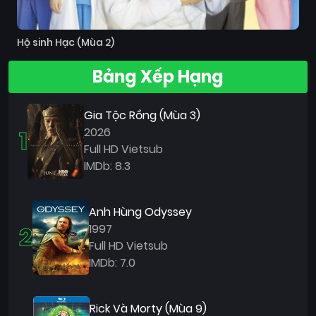
Hộ sinh Hạc (Mùa 2)
Bảng Xếp Hạng
Gia Tộc Rồng (Mùa 3)
1
2026
Full HD Vietsub
IMDb: 8.3
Anh Hùng Odyssey
2
1997
Full HD Vietsub
IMDb: 7.0
Rick Và Morty (Mùa 9)