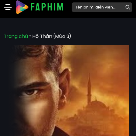
Faphim
Trang chủ
Phim
»
Hộ Thần (Mùa 3)
Mới
Phim
Lẻ
Phim
Bộ
Phim
Chiếu
Rạp
Thể
loại