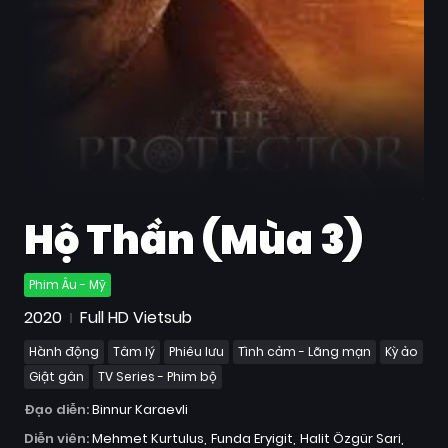
Quốc
Gia
Blog
Bộ
sưu
tập
Hộ Thần (Mùa 3)
Phim Âu - Mỹ
2020
Full HD Vietsub
Hành động
Tâm lý
Phiêu lưu
Tình cảm - Lãng mạn
Kỳ ảo
Giật gân
TV Series - Phim bộ
Đạo diễn:
Binnur Karaevli
Diễn viên:
Mehmet Kurtulus
Funda Eryigit
Halit Özgür Sari