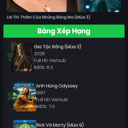
Lời Thì Thầm Của Những Bóng Ma (Mùa 3)
Bảng Xếp Hạng
Gia Tộc Rồng (Mùa 3)
1
2026
Full HD Vietsub
IMDb: 8.3
Anh Hùng Odyssey
2
1997
Full HD Vietsub
IMDb: 7.0
Rick Và Morty (Mùa 9)