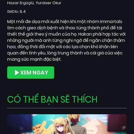
Hazar Ergüçlü
Yurdaer Okur
IMDb:
6.4
Một mối đe dọa mới xuất hiện khi một nhóm Immortals
tìm cách gieo dịch bệnh và thao túng thành phố để tái
thiết thế giới theo ý muốn của họ. Hakan phải hợp tác với
những người mà anh từng nghi ngờ để ngăn chặn thảm
họa, đồng thời đối mặt với các lựa chọn khó khăn liên
quan đến tình yêu, lòng trung thành và cái giá của việc
mang sức mạnh đặc biệt.
XEM NGAY
CÓ THỂ BẠN SẼ THÍCH