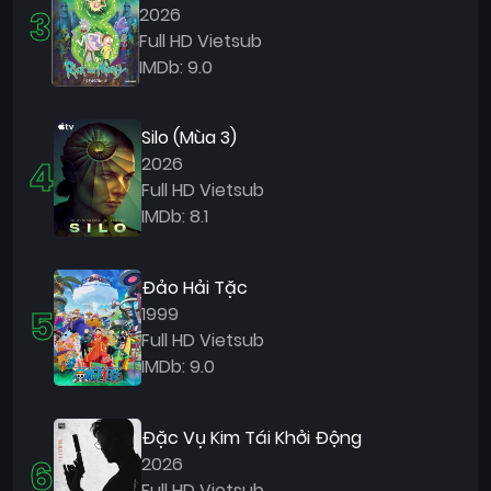
3
2026
Full HD Vietsub
IMDb: 9.0
Silo (Mùa 3)
4
2026
Full HD Vietsub
IMDb: 8.1
Đảo Hải Tặc
5
1999
Full HD Vietsub
IMDb: 9.0
Đặc Vụ Kim Tái Khởi Động
6
2026
Full HD Vietsub