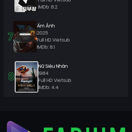
IMDb: 8.2
Ám Ảnh
7
2025
Full HD Vietsub
IMDb: 8.1
Nữ Siêu Nhân
8
1984
Full HD Vietsub
IMDb: 4.4