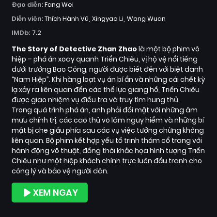
Đạo diễn:
Fang Wei
Diễn viên:
Thích Hành Vũ
Xingyao Li
Wang Wuan
IMDb:
7.2
The Story of Detective Zhan Zhao
là một bộ phim võ
hiệp – phá án xoay quanh Triển Chiêu, vị hộ vệ nổi tiếng
dưới trướng Bao Công, người được biết đến với biệt danh
“Nam Hiệp”. Khi hàng loạt vụ án bí ẩn và những cái chết kỳ
lạ xảy ra liên quan đến các thế lực giang hồ, Triển Chiêu
được giao nhiệm vụ điều tra và truy tìm hung thủ.
Trong quá trình phá án, anh phải đối mặt với những âm
mưu chính trị, các cao thủ võ lâm nguy hiểm và những bí
mật bị che giấu phía sau các vụ việc tưởng chừng không
liên quan. Bộ phim kết hợp yếu tố trinh thám cổ trang với
hành động võ thuật, đồng thời khắc họa hình tượng Triển
Chiêu như một hiệp khách chính trực luôn đấu tranh cho
công lý và bảo vệ người dân.
XEM NGAY