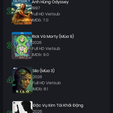
Anh Hùng Odyssey
2
1997
Full HD Vietsub
IMDb: 7.0
Rick Và Morty (Mùa 9)
3
2026
Full HD Vietsub
IMDb: 9.0
Silo (Mùa 3)
4
2026
Full HD Vietsub
IMDb: 8.1
Đặc Vụ Kim Tái Khởi Động
2026