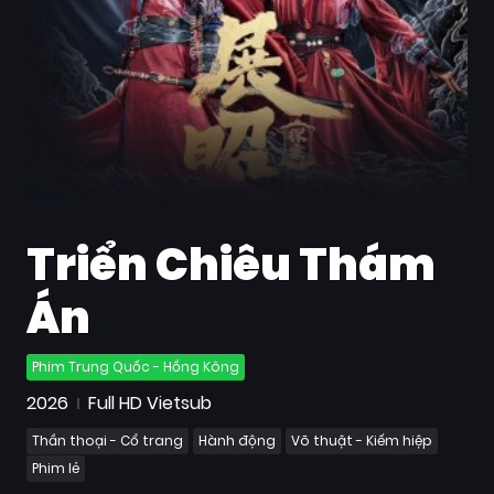
Quốc
Gia
Blog
Bộ
sưu
tập
Triển Chiêu Thám
Án
Phim Trung Quốc - Hồng Kông
2026
Full HD Vietsub
Thần thoại - Cổ trang
Hành động
Võ thuật - Kiếm hiệp
Phim lẻ