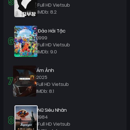
5
Full HD Vietsub
IMDb: 8.2
Đảo Hải Tặc
6
1999
Full HD Vietsub
IMDb: 9.0
Ám Ảnh
7
2025
Full HD Vietsub
IMDb: 8.1
Nữ Siêu Nhân
8
1984
Full HD Vietsub