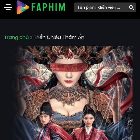
Faphim
Trang chủ
Phim
»
Triển Chiêu Thám Án
Mới
Phim
Lẻ
Phim
Bộ
Phim
Chiếu
Rạp
Thể
loại