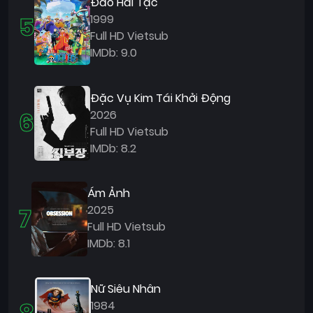
Đảo Hải Tặc
5
1999
Full HD Vietsub
IMDb: 9.0
Đặc Vụ Kim Tái Khởi Động
6
2026
Full HD Vietsub
IMDb: 8.2
Ám Ảnh
7
2025
Full HD Vietsub
IMDb: 8.1
Nữ Siêu Nhân
1984