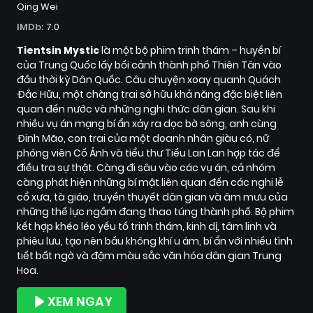
Qing Wei
IMDb:
7.0
Tientsin Mystic
là một bộ phim trinh thám – huyền bí
của Trung Quốc lấy bối cảnh thành phố Thiên Tân vào
đầu thời kỳ Dân Quốc. Câu chuyện xoay quanh Quách
Đắc Hữu, một chàng trai sở hữu khả năng đặc biệt liên
quan đến nước và những nghi thức dân gian. Sau khi
nhiều vụ án mạng bí ẩn xảy ra dọc bờ sông, anh cùng
Đinh Mão, con trai của một doanh nhân giàu có, nữ
phóng viên Cố Ảnh và tiểu thư Tiếu Lan Lan hợp tác để
điều tra sự thật. Càng đi sâu vào các vụ án, cả nhóm
càng phát hiện những bí mật liên quan đến các nghi lễ
cổ xưa, tà giáo, truyền thuyết dân gian và âm mưu của
những thế lực ngầm đang thao túng thành phố. Bộ phim
kết hợp khéo léo yếu tố trinh thám, kinh dị, tâm linh và
phiêu lưu, tạo nên bầu không khí u ám, bí ẩn với nhiều tình
tiết bất ngờ và đậm màu sắc văn hóa dân gian Trung
Hoa.
XEM NGAY