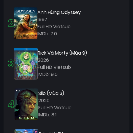
Anh Hùng Odyssey
2
1997
Full HD Vietsub
IMDb: 7.0
Rick Và Morty (Mùa 9)
3
2026
Full HD Vietsub
IMDb: 9.0
Silo (Mùa 3)
4
2026
Full HD Vietsub
IMDb: 8.1