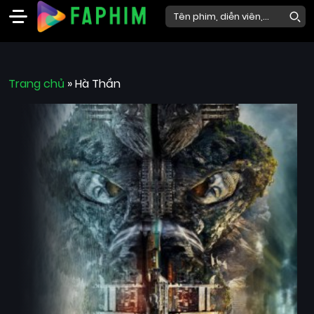
Faphim
Trang chủ
Phim
»
Hà Thần
Mới
Phim
Lẻ
Phim
Bộ
Phim
Chiếu
Rạp
Thể
loại