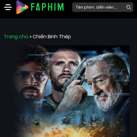
Faphim
Trang chủ
Phim
»
Chiến Binh Thép
Mới
Phim
Lẻ
Phim
Bộ
Phim
Chiếu
Rạp
Thể
loại