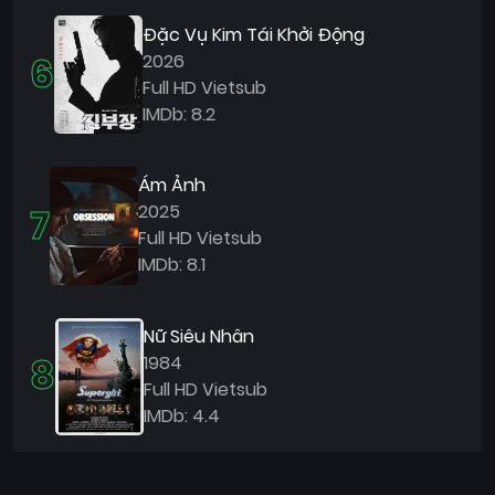
Đặc Vụ Kim Tái Khởi Động
6
2026
Full HD Vietsub
IMDb: 8.2
Ám Ảnh
7
2025
Full HD Vietsub
IMDb: 8.1
Nữ Siêu Nhân
8
1984
Full HD Vietsub
IMDb: 4.4