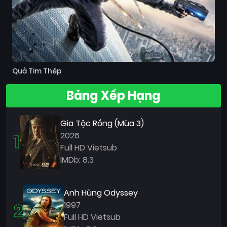
Quả Tim Thép
Bảng Xếp Hạng
Gia Tộc Rồng (Mùa 3)
1
2026
Full HD Vietsub
IMDb: 8.3
Anh Hùng Odyssey
2
1997
Full HD Vietsub