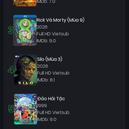
IMDb: 7.0
Rick Và Morty (Mùa 9)
3
2026
Full HD Vietsub
IMDb: 9.0
Silo (Mùa 3)
4
2026
Full HD Vietsub
IMDb: 8.1
Đảo Hải Tặc
5
1999
Full HD Vietsub
IMDb: 9.0