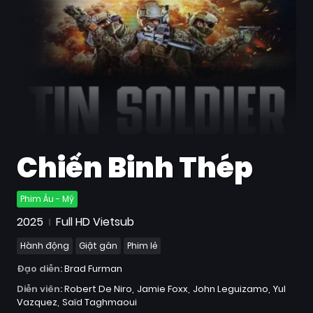
Quốc
Gia
Blog
Bộ
sưu
tập
Chiến Binh Thép
Phim Âu - Mỹ
2025
Full HD Vietsub
Hành động
Giật gân
Phim lẻ
Đạo diễn:
Brad Furman
Diễn viên:
Robert De Niro
Jamie Foxx
John Leguizamo
Yul
Vazquez
Saïd Taghmaoui