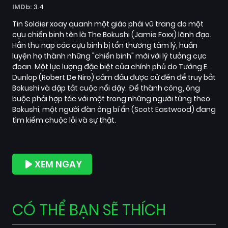
IMDb:
3.4
Tin Soldier xoay quanh một giáo phái vũ trang do một
cựu chiến binh tên là The Bokushi (Jamie Foxx) lãnh đạo.
Hắn thu nạp các cựu binh bị tổn thương tâm lý, huấn
luyện họ thành những "chiến binh" mới với lý tưởng cực
đoan. Một lực lượng đặc biệt của chính phủ do Tướng E.
Dunlop (Robert De Niro) cầm đầu được cử đến để truy bắt
Bokushi và dập tắt cuộc nổi dậy. Để thành công, ông
buộc phải hợp tác với một trong những người từng theo
Bokushi, một người đàn ông bí ẩn (Scott Eastwood) đang
tìm kiếm chuộc lỗi và sự thật.
XEM NGAY
CÓ THỂ BẠN SẼ THÍCH