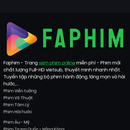
Faphim - Trang
xem phim online
miễn phí - Phim mới
chất lượng Full-HD vietsub, thuyết minh nhanh nhất.
Tuyển tập những bộ phim hành động, lãng mạn và hài
hước,...
Phim Viễn tưởng
Phim Võ Thuật
Phim Tâm Lý
Phim Hài hước
Phim Âu - Mỹ
Phim Trung Quốc - Hồng Kông