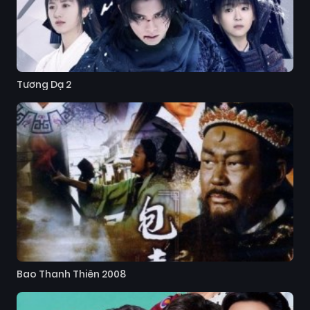
Tương Dạ 2
Bao Thanh Thiên 2008