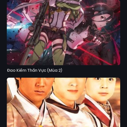
Đao Kiếm Thần Vực (Mùa 2)