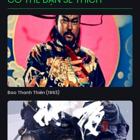
Bao Thanh Thiên (1993)