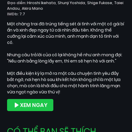
Đạo diễn:
Hiroshi Ikehata
Shunji Yoshida
Shige Fukase
Taiei
Andou
Akira Mano
IMDb:
7.7
Một chàng trai đã trúng tiếng sét ái tình với một cô gái bí
ẩn và xinh đẹp ngay từ cái nhìn đầu tiên. Không thể
cưỡng lại cảm xúc của mình, anh mạnh dạn tỏ tình với
cô.
Nhưng câu trả lời của cô lại không hề như anh mong đợi:
"Nếu anh bằng lòng lấy em, thì em sẽ hẹn hò với anh."
Một điều kiện kỳ lạ mở ra một câu chuyện tình yêu đầy
bất ngờ, nơi hẹn hò sau khi kết hôn không chỉ là một lựa
chọn, mà còn là khởi đầu cho một hành trình lãng mạn
vừa ngọt ngào vừa thú vị!
XEM NGAY
CÓ THỂ BẠN SẼ THÍCH