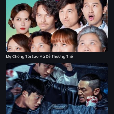
Mẹ Chồng Tôi Sao Mà Dễ Thương Thế