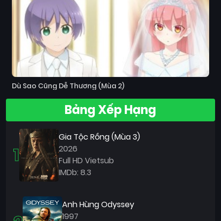
Dù Sao Cũng Dễ Thương (Mùa 2)
Bảng Xếp Hạng
Gia Tộc Rồng (Mùa 3)
1
2026
Full HD Vietsub
IMDb: 8.3
Anh Hùng Odyssey
1997