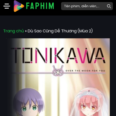
Faphim
Trang chủ
Phim
»
Dù Sao Cũng Dễ Thương (Mùa 2)
Mới
Phim
Lẻ
Phim
Bộ
Phim
Chiếu
Rạp
Thể
loại