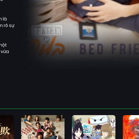
 là
n rõ sự
một
, vừa