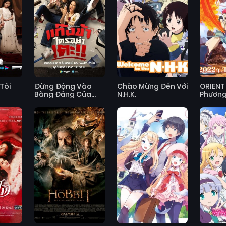
Tôi
Đừng Động Vào
Chào Mừng Đến Với
ORIENT 
Băng Đảng Của
N.H.K.
Phươn
Tôi!!