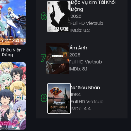
Đặc Vụ Kim Tái Khởi
Động
6
2026
Full HD Vietsub
IMDb: 8.2
Ám Ảnh
Thiếu Niên
7
2025
g Đông
Full HD Vietsub
IMDb: 8.1
Nữ Siêu Nhân
8
1984
Full HD Vietsub
IMDb: 4.4