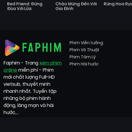
Bed Friend: Đừng
Chào Mừng Đến Với
Rừng Hoa Rực
Đùa Với Lửa
Gia Đình
Phim Viễn tưởng
Phim Võ Thuật
Phim Tâm Lý
Faphim - Trang
xem phim
Phim Hài hước
online
miễn phí - Phim
mới chất lượng Full-HD
vietsub, thuyết minh
nhanh nhất. Tuyển tập
những bộ phim hành
động, lãng mạn và hài
hước,...
ric79
|