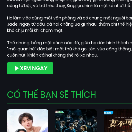
công tử bột, và trớ trêu thay, King lại chính là một kẻ như thế.
Họ làm việc cùng một văn phòng và có chung một người bạn
Jade. Ngay từ đầu, cả hai chẳng ưa gì nhau, thậm chí thể hiệ
khó chịu mỗi khi chạm mặt.
Thế nhưng, bằng một cách nào đó, giữa họ dần hình thành 
"mối quan hệ" đặc biệt một thứ khó gọi tên, vừa căng thẳng
cuốn hút, khiến cả hai không thể rời xa nhau.
XEM NGAY
CÓ THỂ BẠN SẼ THÍCH