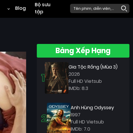
Bộ sưu
Blog
tập
Bảng Xếp Hạng
Gia Tộc Rồng (Mùa 3)
1
2026
Full HD Vietsub
IMDb: 8.3
Anh Hùng Odyssey
2
1997
Full HD Vietsub
IMDb: 7.0