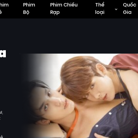
him
Phim
Phim Chiếu
Thể
Quốc
ẻ
Bộ
Rạp
loại
Gia
a
l
t
kẻ