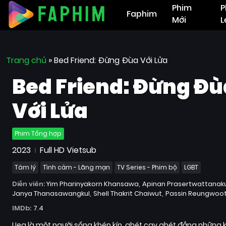
Phim
P
Faphim
Mới
L
Trang chủ
»
Bed Friend: Đừng Đùa Với Lửa
Bed Friend: Đừng Đù
Với Lửa
Phim Tổng hợp
2023
Full HD Vietsub
Tâm lý
Tình cảm - Lãng mạn
TV Series - Phim bộ
LGBT
Diễn viên:
Yim Pharinyakorn Khansawa
Apinan Prasertwattanaku
Janya Thanasawangkul
Shell Thakrit Chaiwut
Passin Reungwoo
IMDb:
7.4
Uea là một người sống khép kín, ghét cay ghét đắng những 