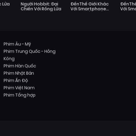
 Lửa
Người Hobbit: Đại
ĐếnThế Giới Khác
ĐếnThế
Chiến Với Rồng Lửa
Với Smartphone
Với Sm
Của Tôi (Mùa 1)
Của Tôi
Phim Âu - Mỹ
Phim Trung Quốc - Hồng
Kông
Phim Hàn Quốc
Phim Nhật Bản
Phim Ấn Độ
Phim Việt Nam
Phim Tổng hợp