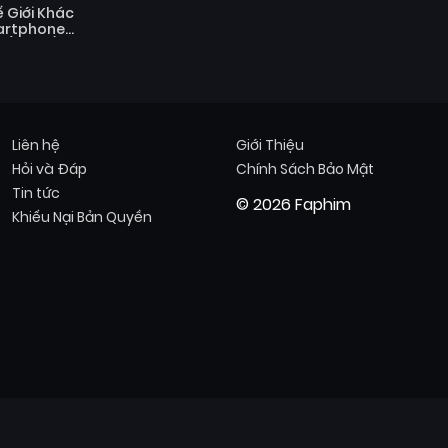
 Giới Khác
artphone
 (Mùa 2)
Liên hệ
Giới Thiệu
Hỏi và Đáp
Chính Sách Bảo Mật
Tin tức
© 2026 Faphim
Khiếu Nại Bản Quyền