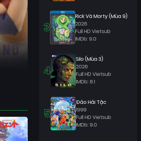
Rick Và Morty (Mùa 9)
3
2026
Full HD Vietsub
IMDb: 9.0
Silo (Mùa 3)
4
2026
Full HD Vietsub
IMDb: 8.1
Đảo Hải Tặc
5
1999
Full HD Vietsub
IMDb: 9.0