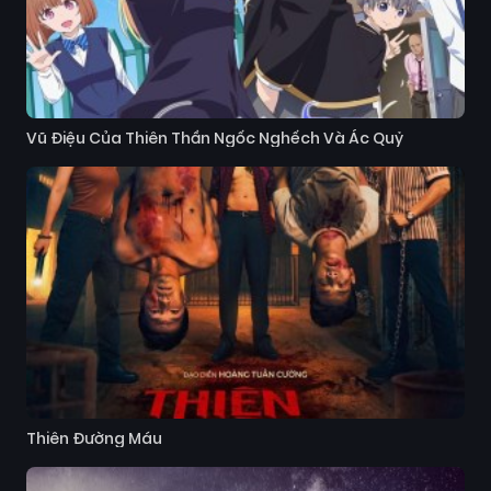
Vũ Điệu Của Thiên Thần Ngốc Nghếch Và Ác Quỷ
Thiên Đường Máu