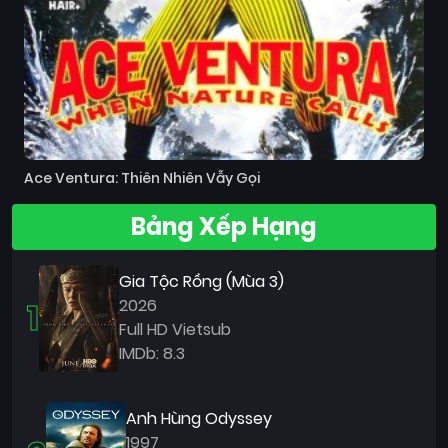
Ace Ventura: Thiên Nhiên Vẫy Gọi
Bảng Xếp Hạng
Gia Tộc Rồng (Mùa 3)
1
2026
Full HD Vietsub
IMDb: 8.3
Anh Hùng Odyssey
1997