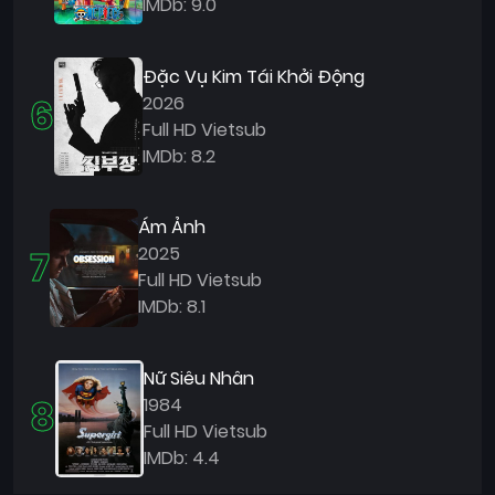
IMDb: 9.0
Đặc Vụ Kim Tái Khởi Động
6
2026
Full HD Vietsub
IMDb: 8.2
Ám Ảnh
7
2025
Full HD Vietsub
IMDb: 8.1
Nữ Siêu Nhân
8
1984
Full HD Vietsub
IMDb: 4.4