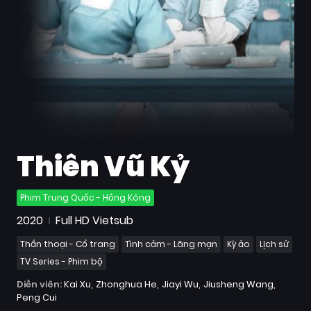
Quốc
Gia
Blog
Bộ
sưu
tập
Thiên Vũ Kỷ
Phim Trung Quốc - Hồng Kông
2020
Full HD Vietsub
Thần thoại - Cổ trang
Tình cảm - Lãng mạn
Kỳ ảo
Lịch sử
TV Series - Phim bộ
Diễn viên:
Kai Xu
Zhonghua He
Jiayi Wu
Jiusheng Wang
Peng Cui